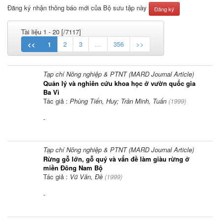
Đăng ký nhận thông báo mới của Bộ sưu tập này
Tài liệu 1 - 20 [/7117]
<<
1
2
3
…
356
>>
Tạp chí Nông nghiệp & PTNT (MARD Journal Article)
Quản lý và nghiên cứu khoa học ở vườn quốc gia
Ba Vì
Tác giả :
Phùng Tiến, Huy; Trần Minh, Tuấn
(
1999
)
-
Tạp chí Nông nghiệp & PTNT (MARD Journal Article)
Rừng gỗ lớn, gỗ quý và vấn đề làm giàu rừng ở
miền Đông Nam Bộ
Tác giả :
Vũ Văn, Đề
(
1999
)
-