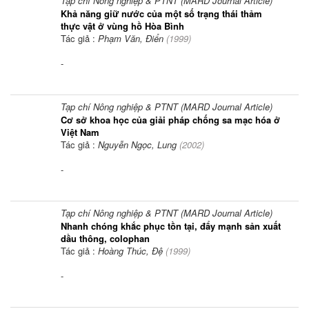
Tạp chí Nông nghiệp & PTNT (MARD Journal Article)
Khả năng giữ nước của một số trạng thái thảm
thực vật ở vùng hồ Hòa Bình
Tác giả :
Phạm Văn, Điển
(
1999
)
-
Tạp chí Nông nghiệp & PTNT (MARD Journal Article)
Cơ sở khoa học của giải pháp chống sa mạc hóa ở
Việt Nam
Tác giả :
Nguyễn Ngọc, Lung
(
2002
)
-
Tạp chí Nông nghiệp & PTNT (MARD Journal Article)
Nhanh chóng khắc phục tồn tại, đẩy mạnh sản xuất
dầu thông, colophan
Tác giả :
Hoàng Thúc, Đệ
(
1999
)
-