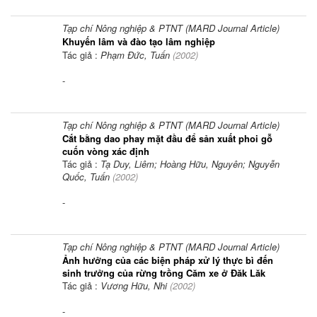
Tạp chí Nông nghiệp & PTNT (MARD Journal Article)
Khuyến lâm và đào tạo lâm nghiệp
Tác giả :
Phạm Đức, Tuấn
(
2002
)
-
Tạp chí Nông nghiệp & PTNT (MARD Journal Article)
Cắt bằng dao phay mặt đầu để sản xuất phoi gỗ
cuốn vòng xác định
Tác giả :
Tạ Duy, Liêm; Hoàng Hữu, Nguyên; Nguyễn
Quốc, Tuấn
(
2002
)
-
Tạp chí Nông nghiệp & PTNT (MARD Journal Article)
Ảnh hưởng của các biện pháp xử lý thực bì đến
sinh trưởng của rừng trồng Căm xe ở Đăk Lăk
Tác giả :
Vương Hữu, Nhi
(
2002
)
-