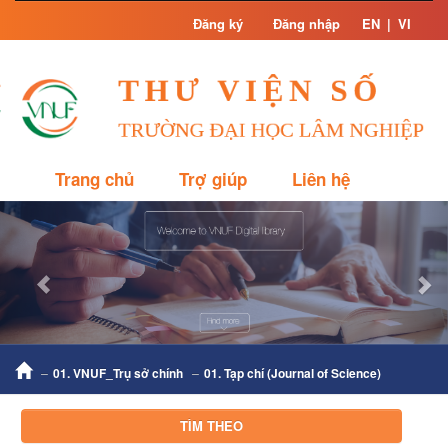
Skip
Đăng ký
Đăng nhập
EN
|
VI
navigation
Trang chủ
Trợ giúp
Liên hệ
Previous
Nex
01. VNUF_Trụ sở chính
01. Tạp chí (Journal of Science)
TÌM THEO