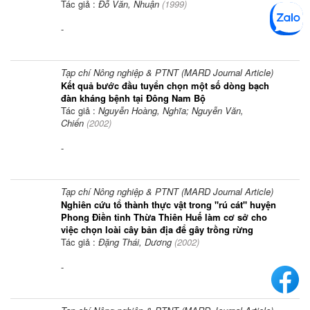
Tác giả :
Đỗ Văn, Nhuận
(
1999
)
-
Tạp chí Nông nghiệp & PTNT (MARD Journal Article)
Kết quả bước đầu tuyển chọn một số dòng bạch
đàn kháng bệnh tại Đông Nam Bộ
Tác giả :
Nguyễn Hoàng, Nghĩa; Nguyễn Văn,
Chiến
(
2002
)
-
Tạp chí Nông nghiệp & PTNT (MARD Journal Article)
Nghiên cứu tổ thành thực vật trong "rú cát" huyện
Phong Điền tỉnh Thừa Thiên Huế làm cơ sở cho
việc chọn loài cây bản địa để gây trồng rừng
Tác giả :
Đặng Thái, Dương
(
2002
)
-