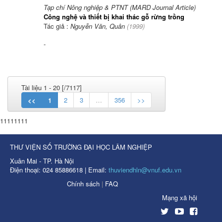
Tạp chí Nông nghiệp & PTNT (MARD Journal Article)
Công nghệ và thiết bị khai thác gỗ rừng trồng
Tác giả :
Nguyễn Văn, Quân
(
1999
)
-
Tài liệu 1 - 20 [/7117]
<<
1
2
3
…
356
>>
11111111
THƯ VIỆN SỐ TRƯỜNG ĐẠI HỌC LÂM NGHIỆP
Xuân Mai - TP. Hà Nội
Điện thoại: 024 85886618 | Email:
thuviendhln@vnuf.edu.vn
Chính sách
|
FAQ
Mạng xã hội