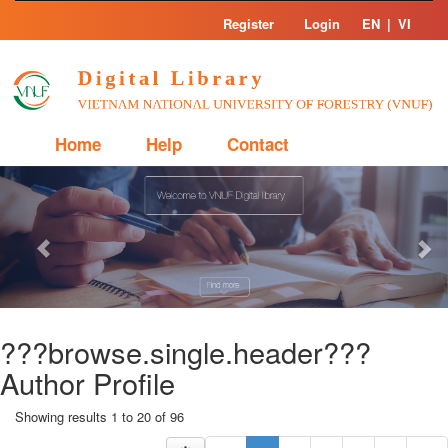
Skip
Register
Login
EN
|
VI
navigation
Home
Help
Contact
Previous
Nex
???browse.single.header???
Author Profile
Showing results 1 to 20 of 96