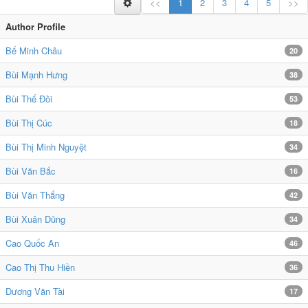
<<
1
2
3
4
5
>>
Author Profile
Bế Minh Châu
20
Bùi Mạnh Hưng
38
Bùi Thế Đồi
53
Bùi Thị Cúc
18
Bùi Thị Minh Nguyệt
34
Bùi Văn Bắc
16
Bùi Văn Thắng
42
Bùi Xuân Dũng
34
Cao Quốc An
46
Cao Thị Thu Hiền
36
Dương Văn Tài
17