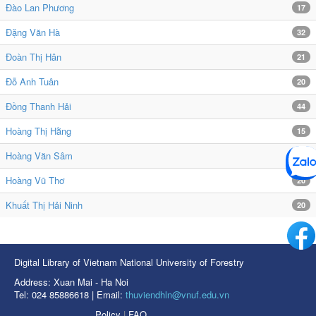
Đào Lan Phương
17
Đặng Văn Hà
32
Đoàn Thị Hân
21
Đỗ Anh Tuân
20
Đồng Thanh Hải
44
Hoàng Thị Hằng
15
Hoàng Văn Sâm
57
Hoàng Vũ Thơ
20
Khuất Thị Hải Ninh
20
Digital Library of Vietnam National University of Forestry
Address: Xuan Mai - Ha Noi
Tel: 024 85886618 | Email:
thuviendhln@vnuf.edu.vn
Policy
|
FAQ