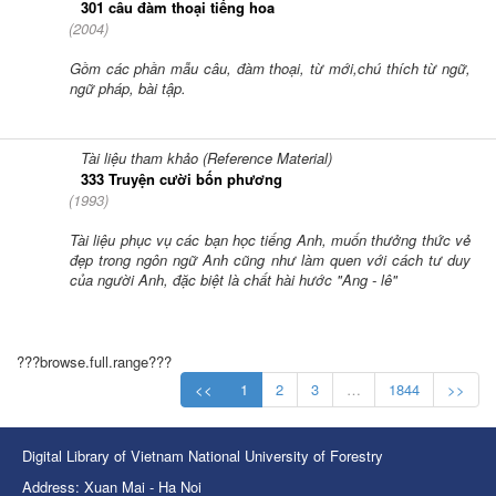
301 câu đàm thoại tiếng hoa
(
2004
)
Gồm các phần mẫu câu, đàm thoại, từ mới,chú thích từ ngữ,
ngữ pháp, bài tập.
Tài liệu tham khảo (Reference Material)
333 Truyện cười bốn phương
(
1993
)
Tài liệu phục vụ các bạn học tiếng Anh, muốn thưởng thức vẻ
đẹp trong ngôn ngữ Anh cũng như làm quen với cách tư duy
của người Anh, đặc biệt là chất hài hước "Ang - lê"
???browse.full.range???
<<
1
2
3
…
1844
>>
Digital Library of Vietnam National University of Forestry
Address: Xuan Mai - Ha Noi