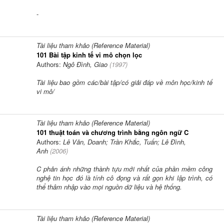
-
Tài liệu tham khảo (Reference Material)
101 Bài tập kinh tế vi mô chọn lọc
Authors:
Ngô Đình, Giao
(
1997
)
Tài liệu bao gồm các/bài tập/có giải đáp về môn học/kinh tế
vi mô/
Tài liệu tham khảo (Reference Material)
101 thuật toán và chương trình bằng ngôn ngữ C
Authors:
Lê Văn, Doanh; Trần Khắc, Tuấn; Lê Đình,
Anh
(
2006
)
C phản ánh những thành tựu mới nhất của phần mềm công
nghệ tin học đó là tính cô đọng và rất gọn khi lập trình, có
thể thâm nhập vào mọi nguồn dữ liệu và hệ thống.
Tài liệu tham khảo (Reference Material)