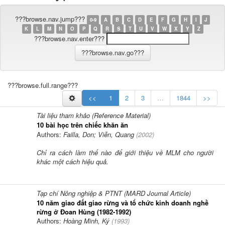
???browse.nav.jump???
0-9
A
B
C
D
E
F
G
H
I
J
K
L
M
N
O
P
Q
R
S
T
U
V
W
X
Y
Z
???browse.nav.enter???
???browse.full.range???
<<
1
2
3
…
1844
>>
Tài liệu tham khảo (Reference Material)
10 bài học trên chiếc khăn ăn
Authors:
Failla, Don; Viễn, Quang
(
2002
)
Chỉ ra cách làm thế nào để giới thiệu về MLM cho người
khác một cách hiệu quả.
Tạp chí Nông nghiệp & PTNT (MARD Journal Article)
10 năm giao đất giao rừng và tổ chức kinh doanh nghề
rừng ở Đoan Hùng (1982-1992)
Authors:
Hoàng Minh, Ký
(
1993
)