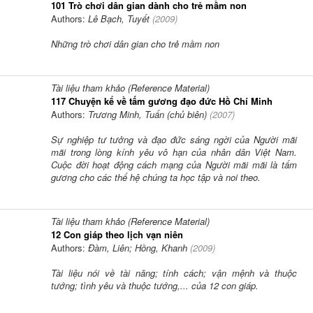
101 Trò chơi dân gian dành cho trẻ mầm non
Authors:
Lê Bạch, Tuyết
(
2009
)
Những trò chơi dân gian cho trẻ mầm non
Tài liệu tham khảo (Reference Material)
117 Chuyện kể về tấm gương đạo đức Hồ Chí Minh
Authors:
Trương Minh, Tuấn (chủ biên)
(
2007
)
Sự nghiệp tư tưởng và đạo đức sáng ngời của Người mãi
mãi trong lòng kính yêu vô hạn của nhân dân Việt Nam.
Cuộc đời hoạt động cách mạng của Người mãi mãi là tấm
gương cho các thế hệ chúng ta học tập và noi theo.
Tài liệu tham khảo (Reference Material)
12 Con giáp theo lịch vạn niên
Authors:
Đàm, Liên; Hồng, Khanh
(
2009
)
Tài liệu nói về tài năng; tính cách; vận mệnh và thuộc
tướng; tình yêu và thuộc tướng,... của 12 con giáp.