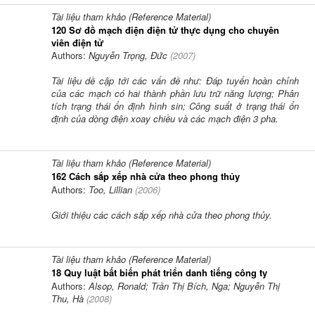
Tài liệu tham khảo (Reference Material)
120 Sơ đồ mạch điện điện tử thực dụng cho chuyên
viên điện tử
Authors:
Nguyễn Trọng, Đức
(
2007
)
Tài liệu dề cập tới các vấn đề như: Đáp tuyến hoàn chỉnh
của các mạch có hai thành phần lưu trữ năng lượng; Phân
tích trạng thái ổn định hình sin; Công suất ở trạng thái ổn
định của dòng điện xoay chiều và các mạch điện 3 pha.
Tài liệu tham khảo (Reference Material)
162 Cách sắp xếp nhà cửa theo phong thủy
Authors:
Too, Lillian
(
2006
)
Giới thiệu các cách sắp xếp nhà cửa theo phong thủy.
Tài liệu tham khảo (Reference Material)
18 Quy luật bất biến phát triển danh tiếng công ty
Authors:
Alsop, Ronald; Trần Thị Bích, Nga; Nguyễn Thị
Thu, Hà
(
2008
)