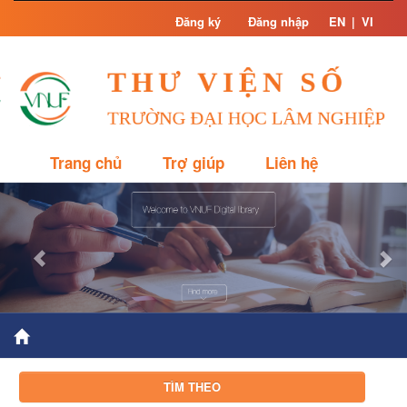
Skip
Đăng ký
Đăng nhập
EN
|
VI
navigation
Trang chủ
Trợ giúp
Liên hệ
Previous
Nex
TÌM THEO