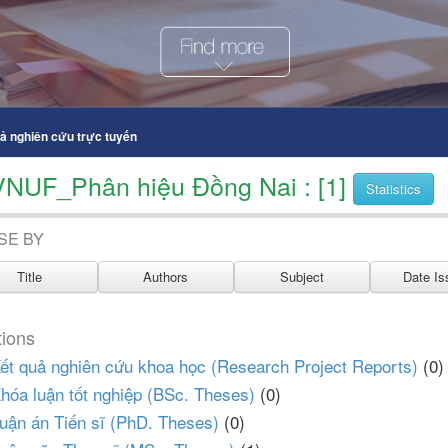
uả nghiên cứu trực tuyến
VNUF_Phân hiệu Đồng Nai : [1]
Statistics
SE BY
tions
Kết quả nghiên cứu khoa học (Research Project Reports)
(0)
Khóa luận tốt nghiệp (BSc. Theses)
(0)
Luận án Tiến sĩ (PhD. Theses)
(0)