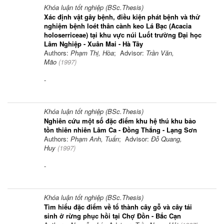
Khóa luận tốt nghiệp (BSc.Thesis)
Xác định vật gây bệnh, điều kiện phát bệnh và thử
nghiệm bệnh loét thân cành keo Lá Bạc (Acacia
holoserriceae) tại khu vực núi Luốt trường Đại học
Lâm Nghiệp - Xuân Mai - Hà Tây
Authors:
Phạm Thị, Hòa
; Advisor:
Trần Văn,
Mão
(
1997
)
-
Khóa luận tốt nghiệp (BSc.Thesis)
Nghiên cứu một số đặc điểm khu hệ thú khu bảo
tồn thiên nhiên Lâm Ca - Đồng Thắng - Lạng Sơn
Authors:
Phạm Anh, Tuấn
; Advisor:
Đỗ Quang,
Huy
(
1997
)
-
Khóa luận tốt nghiệp (BSc.Thesis)
Tìm hiểu đặc điểm về tổ thành cây gỗ và cây tái
sinh ở rừng phục hồi tại Chợ Đồn - Bắc Cạn