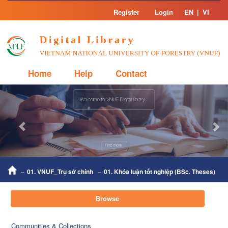
Skip
Register
Login
EN
|
VI
navigation
Home
Help
Contact
Previous
Nex
01. VNUF_Trụ sở chính
01. Khóa luận tốt nghiệp (BSc. Theses)
Browse
Communities & Collections