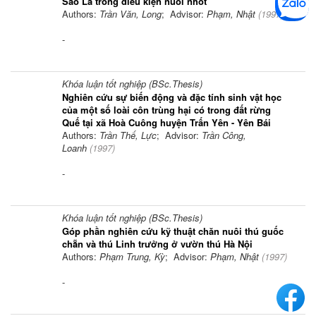
Sao La trong điều kiện nuôi nhốt
Authors:
Trần Văn, Long
; Advisor:
Phạm, Nhật
(
1997
)
-
Khóa luận tốt nghiệp (BSc.Thesis)
Nghiên cứu sự biến động và đặc tính sinh vật học
của một số loài côn trùng hại có trong đất rừng
Quế tại xã Hoà Cuông huyện Trấn Yên - Yên Bái
Authors:
Trần Thế, Lực
; Advisor:
Trần Công,
Loanh
(
1997
)
-
Khóa luận tốt nghiệp (BSc.Thesis)
Góp phần nghiên cứu kỹ thuật chăn nuôi thú guốc
chẵn và thú Linh trưởng ở vườn thú Hà Nội
Authors:
Phạm Trung, Kỳ
; Advisor:
Phạm, Nhật
(
1997
)
-