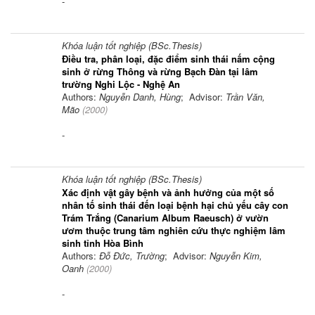
-
Khóa luận tốt nghiệp (BSc.Thesis)
Điều tra, phân loại, đặc điểm sinh thái nấm cộng
sinh ở rừng Thông và rừng Bạch Đàn tại lâm
trường Nghi Lộc - Nghệ An
Authors:
Nguyễn Danh, Hùng
; Advisor:
Trần Văn,
Mão
(
2000
)
-
Khóa luận tốt nghiệp (BSc.Thesis)
Xác định vật gây bệnh và ảnh hưởng của một số
nhân tố sinh thái đến loại bệnh hại chủ yếu cây con
Trám Trắng (Canarium Album Raeusch) ở vườn
ươm thuộc trung tâm nghiên cứu thực nghiệm lâm
sinh tỉnh Hòa Bình
Authors:
Đỗ Đức, Trường
; Advisor:
Nguyễn Kim,
Oanh
(
2000
)
-