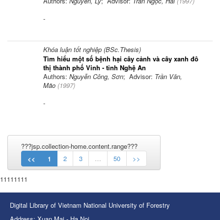
Authors:
Nguyễn, Lý
; Advisor:
Trần Ngọc, Hải
(
1997
)
-
Khóa luận tốt nghiệp (BSc.Thesis)
Tìm hiểu một số bệnh hại cây cảnh và cây xanh đô
thị thành phố Vinh - tỉnh Nghệ An
Authors:
Nguyễn Công, Sơn
; Advisor:
Trần Văn,
Mão
(
1997
)
-
???jsp.collection-home.content.range???
<<
1
2
3
…
50
>>
11111111
Digital Library of Vietnam National University of Forestry
Address: Xuan Mai - Ha Noi