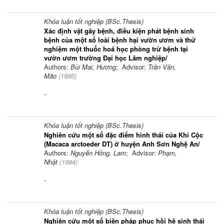
Khóa luận tốt nghiệp (BSc.Thesis)
Xác định vật gây bệnh, điều kiện phát bệnh sinh
bệnh của một số loài bệnh hại vườn ươm và thử
nghiệm một thuốc hoá học phòng trừ bệnh tại
vườn ươm trường Đại học Lâm nghiệp/
Authors:
Bùi Mai, Hương
; Advisor:
Trần Văn,
Mão
(
1995
)
-
Khóa luận tốt nghiệp (BSc.Thesis)
Nghiên cứu một số đặc điểm hình thái của Khỉ Cộc
(Macaca arctoeder DT) ở huyện Anh Sơn Nghệ An/
Authors:
Nguyễn Hồng, Lam
; Advisor:
Phạm,
Nhật
(
1994
)
-
Khóa luận tốt nghiệp (BSc.Thesis)
Nghiên cứu một số biện pháp phục hồi hệ sinh thái