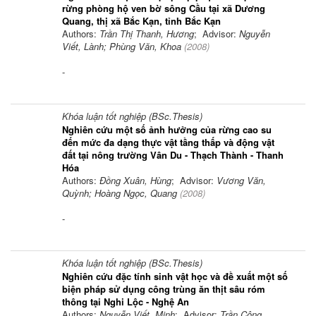
rừng phòng hộ ven bờ sông Cầu tại xã Dương
Quang, thị xã Bắc Kạn, tỉnh Bắc Kạn
Authors:
Trần Thị Thanh, Hương
; Advisor:
Nguyễn
Viết, Lành; Phùng Văn, Khoa
(
2008
)
-
Khóa luận tốt nghiệp (BSc.Thesis)
Nghiên cứu một số ảnh hưởng của rừng cao su
đến mức đa dạng thực vật tầng thấp và động vật
đất tại nông trường Vân Du - Thạch Thành - Thanh
Hóa
Authors:
Đồng Xuân, Hùng
; Advisor:
Vương Văn,
Quỳnh; Hoàng Ngọc, Quang
(
2008
)
-
Khóa luận tốt nghiệp (BSc.Thesis)
Nghiên cứu đặc tính sinh vật học và đề xuất một số
biện pháp sử dụng công trùng ăn thịt sâu róm
thông tại Nghi Lộc - Nghệ An
Authors:
Nguyễn Viết, Minh
; Advisor:
Trần Công,