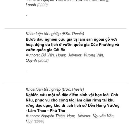
Loanh
(
2002
)
-
Khóa luận tốt nghiệp (BSc.Thesis)
Bước đầu nghiên cứu giá trị lâm sản ngoài gỗ với
hoạt động du lịch ở vườn quốc gia Cúc Phương và
vườn quốc gia Cát Bà
Authors:
Đỗ Văn, Hoan
; Advisor:
Vương Văn,
Quỳnh
(
2002
)
-
Khóa luận tốt nghiệp (BSc.Thesis)
Nghiên cứu một số đặc điểm sinh vật học loài Chò
Nâu, phục vụ cho công tác làm giầu rừng tại khu
rừng đặc dụng khu di tích lịch sử Đền Hùng Vương
- Lâm Thao - Phú Thọ
Authors:
Nguyễn Thiện, Hợp
; Advisor:
Nguyễn Văn,
Huy
(
2000
)