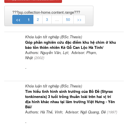
???jsp.collection-home.content.range???
<<
1
2
3
…
50
>>
Khóa luận tốt nghiệp (BSc.Thesis)
Góp phần nghiên cứu đặc điểm khu hệ chim ở khu
bảo tồn thiên nhiên Kẻ Gỗ Can Lộc Hà Tĩnh/
Authors:
Nguyễn Văn, Lợi
; Advisor:
Phạm,
Nhật
(
2002
)
-
Khóa luận tốt nghiệp (BSc.Thesis)
Tìm hiểu tình hình sinh trưởng của Bồ Đề (Styrax
tonkinensis) 3 tuổi trồng thuần loài trên hai vị trí
địa hình khác nhau tại lâm trường Việt Hưng - Yên
Bái/
Authors:
Hà Thế, Vinh
; Advisor:
Ngô Quang, Đê
(
1997
)
-