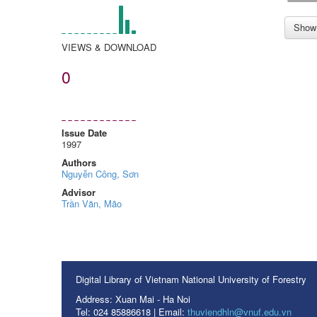
Show 
VIEWS & DOWNLOAD
0
Issue Date
1997
Authors
Nguyễn Công, Sơn
Advisor
Trần Văn, Mão
Digital Library of Vietnam National University of Forestry
Address: Xuan Mai - Ha Noi
Tel: 024 85886618 | Email:
thuviendhln@vnuf.edu.vn