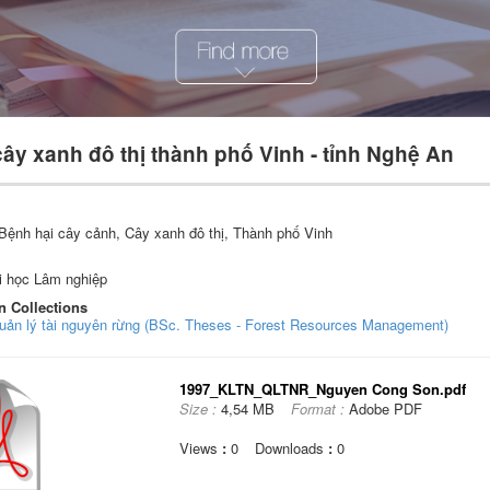
ây xanh đô thị thành phố Vinh - tỉnh Nghệ An
Bệnh hại cây cảnh, Cây xanh đô thị, Thành phố Vinh
i học Lâm nghiệp
n Collections
Quản lý tài nguyên rừng (BSc. Theses - Forest Resources Management)
1997_KLTN_QLTNR_Nguyen Cong Son.pdf
Size :
4,54 MB
Format :
Adobe PDF
Views
:
0
Downloads
:
0