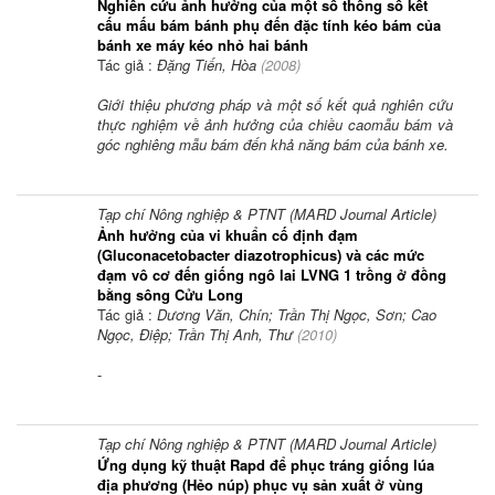
Nghiên cứu ảnh hưởng của một số thông số kết
cấu mấu bám bánh phụ đến đặc tính kéo bám của
bánh xe máy kéo nhỏ hai bánh
Tác giả :
Đặng Tiến, Hòa
(
2008
)
Giới thiệu phương pháp và một số kết quả nghiên cứu
thực nghiệm về ảnh hưởng của chiều caomẫu bám và
góc nghiêng mẫu bám đến khả năng bám của bánh xe.
Tạp chí Nông nghiệp & PTNT (MARD Journal Article)
Ảnh hưởng của vi khuẩn cố định đạm
(Gluconacetobacter diazotrophicus) và các mức
đạm vô cơ đến giống ngô lai LVNG 1 trồng ở đồng
bằng sông Cửu Long
Tác giả :
Dương Văn, Chín; Trần Thị Ngọc, Sơn; Cao
Ngọc, Điệp; Trần Thị Anh, Thư
(
2010
)
-
Tạp chí Nông nghiệp & PTNT (MARD Journal Article)
Ứng dụng kỹ thuật Rapd để phục tráng giống lúa
địa phương (Hẻo núp) phục vụ sản xuất ở vùng