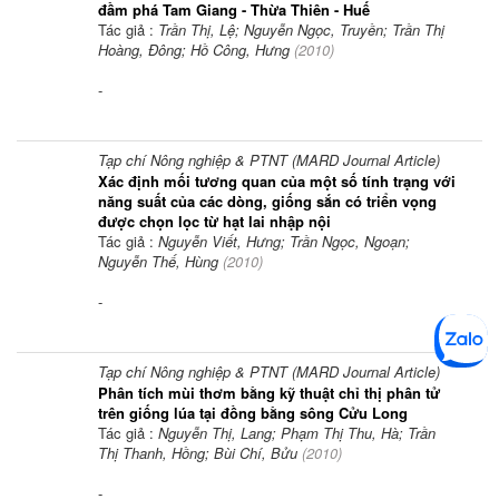
đầm phá Tam Giang - Thừa Thiên - Huế
Tác giả :
Trần Thị, Lệ; Nguyễn Ngọc, Truyền; Trần Thị
Hoàng, Đông; Hồ Công, Hưng
(
2010
)
-
Tạp chí Nông nghiệp & PTNT (MARD Journal Article)
Xác định mối tương quan của một số tính trạng với
năng suất của các dòng, giống sắn có triển vọng
được chọn lọc từ hạt lai nhập nội
Tác giả :
Nguyễn Viết, Hưng; Trần Ngọc, Ngoạn;
Nguyễn Thế, Hùng
(
2010
)
-
Tạp chí Nông nghiệp & PTNT (MARD Journal Article)
Phân tích mùi thơm bằng kỹ thuật chỉ thị phân tử
trên giống lúa tại đồng bằng sông Cửu Long
Tác giả :
Nguyễn Thị, Lang; Phạm Thị Thu, Hà; Trần
Thị Thanh, Hồng; Bùi Chí, Bửu
(
2010
)
-