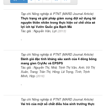
Tạp chí Nông nghiệp & PTNT (MARD Journal Article)
Thực trạng và giải pháp giảm xung đột sử dụng tài
nguyên thiên nhiên trong thực hiện cơ chế chia sẻ
lợi ích tại Vườn Quốc gia Bạch Mã
Tác giả :
Nguyễn Văn, Lợi
(
2013
)
-
Tạp chí Nông nghiệp & PTNT (MARD Journal Article)
Đánh giá đặc tính kháng sâu xanh của 4 dòng bông
mang gien CrylAc và EPSPS
Tác giả :
Nguyễn Thị, Nhã; Trịnh Thị Vân, Anh; Võ Thị
Xuân, Trang; Trần Thị, Hồng; Lê Trọng, Tình; Trịnh
Minh, Hợp
(
2016
)
-
Tạp chí Nông nghiệp & PTNT (MARD Journal Article)
Vai trò của một số chất điều hòa sinh trưởng thực