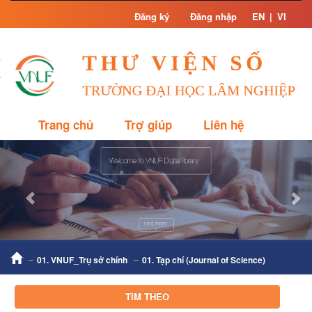
Skip
Đăng ký
Đăng nhập
EN
|
VI
navigation
Trang chủ
Trợ giúp
Liên hệ
Previous
Nex
01. VNUF_Trụ sở chính
01. Tạp chí (Journal of Science)
TÌM THEO