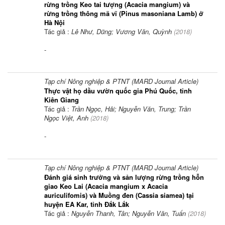
rừng trồng Keo tai tượng (Acacia mangium) và
rừng trồng thông mã vĩ (Pinus masoniana Lamb) ở
Hà Nội
Tác giả :
Lê Như, Dũng; Vương Văn, Quỳnh
(
2018
)
-
Tạp chí Nông nghiệp & PTNT (MARD Journal Article)
Thực vật họ dầu vườn quốc gia Phú Quốc, tỉnh
Kiên Giang
Tác giả :
Trần Ngọc, Hải; Nguyễn Văn, Trung; Trần
Ngọc Việt, Anh
(
2018
)
-
Tạp chí Nông nghiệp & PTNT (MARD Journal Article)
Đánh giá sinh trưởng và sản lượng rừng trồng hỗn
giao Keo Lai (Acacia mangium x Acacia
auriculifomis) và Muồng đen (Cassia siamea) tại
huyện EA Kar, tỉnh Đắk Lắk
Tác giả :
Nguyễn Thanh, Tân; Nguyễn Văn, Tuấn
(
2018
)