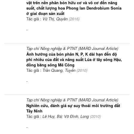
vật trên nền phân bón hữu cơ và vô cơ đến năng
suất, chất lượng hoa Phong lan Dendrobium Sonia
ở giai đoạn sản xuất
Tác giả :
Vũ Thị, Quyền
(
2016
)
-
Tạp chí Nông nghiệp & PTNT (MARD Journal Article)
Ảnh hưởng của bón phân N, P, K dài hạn đến độ
phì nhiêu của đất và năng suất Lúa ở tây sông Hậu,
đồng bằng sông Mê Công
Tác giả :
Trần Quang, Tuyến
(
2010
)
-
Tạp chí Nông nghiệp & PTNT (MARD Journal Article)
Nghiên cứu, đánh giá sự suy thoái môi trường đất
Tây Ninh
Tác giả :
Lê Huy, Bá; Võ Đình, Long
(
2010
)
-