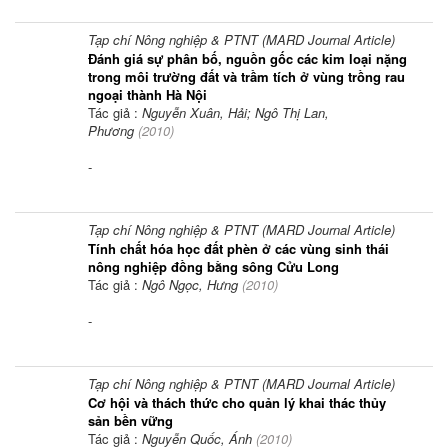
Tạp chí Nông nghiệp & PTNT (MARD Journal Article)
Đánh giá sự phân bố, nguồn gốc các kim loại nặng
trong môi trường đất và trầm tích ở vùng trồng rau
ngoại thành Hà Nội
Tác giả :
Nguyễn Xuân, Hải; Ngô Thị Lan,
Phương
(
2010
)
-
Tạp chí Nông nghiệp & PTNT (MARD Journal Article)
Tính chất hóa học đất phèn ở các vùng sinh thái
nông nghiệp đồng bằng sông Cửu Long
Tác giả :
Ngô Ngọc, Hưng
(
2010
)
-
Tạp chí Nông nghiệp & PTNT (MARD Journal Article)
Cơ hội và thách thức cho quản lý khai thác thủy
sản bền vững
Tác giả :
Nguyễn Quốc, Ánh
(
2010
)