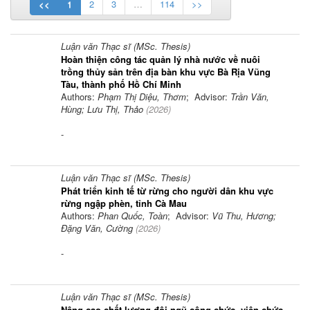
<<
1
2
3
…
114
>>
Luận văn Thạc sĩ (MSc. Thesis)
Hoàn thiện công tác quản lý nhà nước về nuôi
trồng thủy sản trên địa bàn khu vực Bà Rịa Vũng
Tàu, thành phố Hồ Chí Minh
Authors:
Phạm Thị Diệu, Thơm
; Advisor:
Trần Văn,
Hùng; Lưu Thị, Thảo
(
2026
)
-
Luận văn Thạc sĩ (MSc. Thesis)
Phát triển kinh tế từ rừng cho người dân khu vực
rừng ngập phèn, tỉnh Cà Mau
Authors:
Phan Quốc, Toàn
; Advisor:
Vũ Thu, Hương;
Đặng Văn, Cường
(
2026
)
-
Luận văn Thạc sĩ (MSc. Thesis)
Nâng cao chất lượng đội ngũ công chức, viên chức