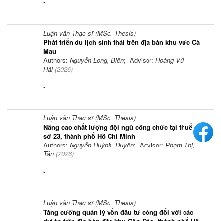
-
Luận văn Thạc sĩ (MSc. Thesis)
Phát triển du lịch sinh thái trên địa bàn khu vực Cà
Mau
Authors:
Nguyễn Long, Biên
; Advisor:
Hoàng Vũ,
Hải
(
2026
)
-
Luận văn Thạc sĩ (MSc. Thesis)
Nâng cao chất lượng đội ngũ công chức tại thuế cơ
sở 23, thành phố Hồ Chí Minh
Authors:
Nguyễn Huỳnh, Duyên
; Advisor:
Phạm Thị,
Tân
(
2026
)
-
Luận văn Thạc sĩ (MSc. Thesis)
Tăng cường quản lý vốn đầu tư công đối với các
dự án trên địa bàn đặc khu Côn Đảo, thành phố Hồ