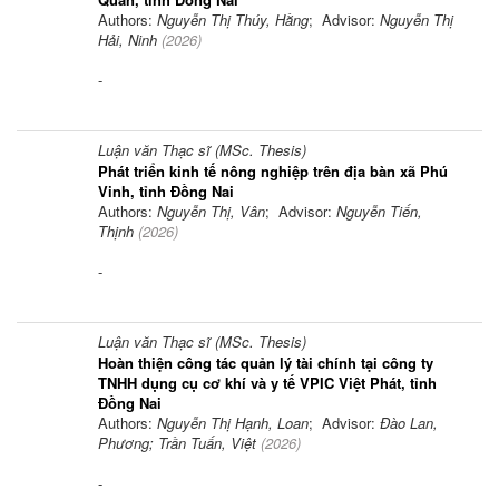
Authors:
Nguyễn Thị Thúy, Hằng
; Advisor:
Nguyễn Thị
Hải, Ninh
(
2026
)
-
Luận văn Thạc sĩ (MSc. Thesis)
Phát triển kinh tế nông nghiệp trên địa bàn xã Phú
Vinh, tỉnh Đồng Nai
Authors:
Nguyễn Thị, Vân
; Advisor:
Nguyễn Tiến,
Thịnh
(
2026
)
-
Luận văn Thạc sĩ (MSc. Thesis)
Hoàn thiện công tác quản lý tài chính tại công ty
TNHH dụng cụ cơ khí và y tế VPIC Việt Phát, tỉnh
Đồng Nai
Authors:
Nguyễn Thị Hạnh, Loan
; Advisor:
Đào Lan,
Phương; Trần Tuấn, Việt
(
2026
)
-