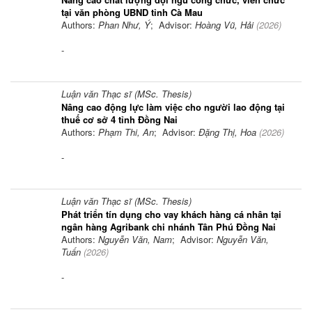
tại văn phòng UBND tỉnh Cà Mau
Authors:
Phan Như, Ý
; Advisor:
Hoàng Vũ, Hải
(
2026
)
-
Luận văn Thạc sĩ (MSc. Thesis)
Nâng cao động lực làm việc cho người lao động tại
thuế cơ sở 4 tỉnh Đồng Nai
Authors:
Phạm Thi, An
; Advisor:
Đặng Thị, Hoa
(
2026
)
-
Luận văn Thạc sĩ (MSc. Thesis)
Phát triển tín dụng cho vay khách hàng cá nhân tại
ngân hàng Agribank chi nhánh Tân Phú Đồng Nai
Authors:
Nguyễn Văn, Nam
; Advisor:
Nguyễn Văn,
Tuấn
(
2026
)
-