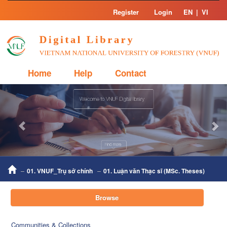
Skip
Register
Login
EN
|
VI
navigation
Home
Help
Contact
Previous
Nex
01. VNUF_Trụ sở chính
01. Luận văn Thạc sĩ (MSc. Theses)
Browse
Communities & Collections