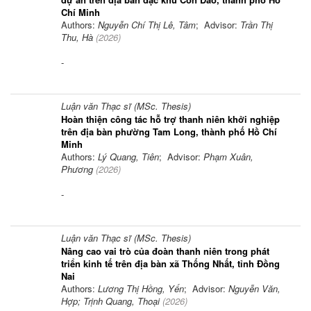
Chí Minh
Authors:
Nguyễn Chí Thị Lê, Tâm
; Advisor:
Trần Thị
Thu, Hà
(
2026
)
-
Luận văn Thạc sĩ (MSc. Thesis)
Hoàn thiện công tác hỗ trợ thanh niên khởi nghiệp
trên địa bàn phường Tam Long, thành phố Hồ Chí
Minh
Authors:
Lý Quang, Tiên
; Advisor:
Phạm Xuân,
Phương
(
2026
)
-
Luận văn Thạc sĩ (MSc. Thesis)
Nâng cao vai trò của đoàn thanh niên trong phát
triển kinh tế trên địa bàn xã Thống Nhất, tỉnh Đồng
Nai
Authors:
Lương Thị Hồng, Yến
; Advisor:
Nguyễn Văn,
Hợp; Trịnh Quang, Thoại
(
2026
)