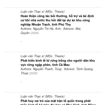
Luận văn Thạc sĩ (MSc. Thesis)
Hoàn thiện công tác bồi thường, hỗ trợ và tái định
cư khi nhà nước thu hồi đất tại dự án khu công
nghiệp Nhuận Trạch, tỉnh Phú Thọ
Authors:
Nguyễn Thị Hà, Anh
; Advisor:
Mai,
Quyên
(
2026
)
-
Luận văn Thạc sĩ (MSc. Thesis)
Phát triển kinh tế từ rừng trồng cho người dân khu
vực rừng ngập phèn, tỉnh Cà Mau
Authors:
Nguyễn Thanh, Tùng
; Advisor:
Trịnh Quang,
Thoại
(
2026
)
-
Luận văn Thạc sĩ (MSc. Thesis)
Phát huy vai trò của mặt trận tổ quốc trong phát
triển kinh tế hộ trên địa bàn xã Phú Vinh, tỉnh Đồng