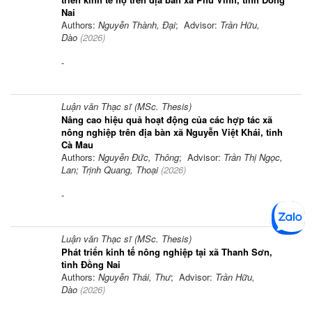
Nai
Authors:
Nguyễn Thành, Đại
; Advisor:
Trần Hữu,
Dào
(
2026
)
-
Luận văn Thạc sĩ (MSc. Thesis)
Nâng cao hiệu quả hoạt động của các hợp tác xã
nông nghiệp trên địa bàn xã Nguyễn Việt Khái, tỉnh
Cà Mau
Authors:
Nguyễn Đức, Thông
; Advisor:
Trần Thị Ngọc,
Lan; Trịnh Quang, Thoại
(
2026
)
-
Luận văn Thạc sĩ (MSc. Thesis)
Phát triển kinh tế nông nghiệp tại xã Thanh Sơn,
tỉnh Đồng Nai
Authors:
Nguyễn Thái, Thư
; Advisor:
Trần Hữu,
Dào
(
2026
)