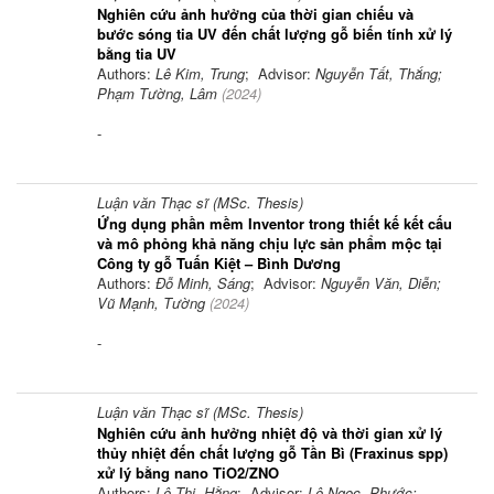
Nghiên cứu ảnh hưởng của thời gian chiếu và
bước sóng tia UV đến chất lượng gỗ biến tính xử lý
bằng tia UV
Authors:
Lê Kim, Trung
; Advisor:
Nguyễn Tất, Thắng;
Phạm Tường, Lâm
(
2024
)
-
Luận văn Thạc sĩ (MSc. Thesis)
Ứng dụng phần mềm Inventor trong thiết kế kết cấu
và mô phỏng khả năng chịu lực sản phẩm mộc tại
Công ty gỗ Tuấn Kiệt – Bình Dương
Authors:
Đỗ Minh, Sáng
; Advisor:
Nguyễn Văn, Diễn;
Vũ Mạnh, Tường
(
2024
)
-
Luận văn Thạc sĩ (MSc. Thesis)
Nghiên cứu ảnh hưởng nhiệt độ và thời gian xử lý
thủy nhiệt đến chất lượng gỗ Tần Bì (Fraxinus spp)
xử lý bằng nano TiO2/ZNO
Authors:
Lê Thị, Hằng
; Advisor:
Lê Ngọc, Phước;