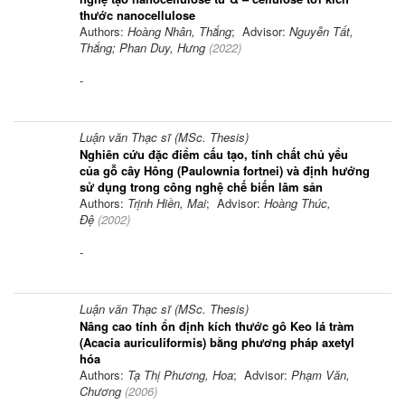
thước nanocellulose
Authors:
Hoàng Nhân, Thắng
; Advisor:
Nguyễn Tất,
Thắng; Phan Duy, Hưng
(
2022
)
-
Luận văn Thạc sĩ (MSc. Thesis)
Nghiên cứu đặc điểm cấu tạo, tính chất chủ yểu
của gỗ cây Hông (Paulownia fortnei) và định hướng
sử dụng trong công nghệ chế biến lâm sản
Authors:
Trịnh Hiền, Mai
; Advisor:
Hoàng Thúc,
Đệ
(
2002
)
-
Luận văn Thạc sĩ (MSc. Thesis)
Nâng cao tính ổn định kích thước gô Keo lá tràm
(Acacia auriculiformis) bằng phương pháp axetyl
hóa
Authors:
Tạ Thị Phương, Hoa
; Advisor:
Phạm Văn,
Chương
(
2006
)