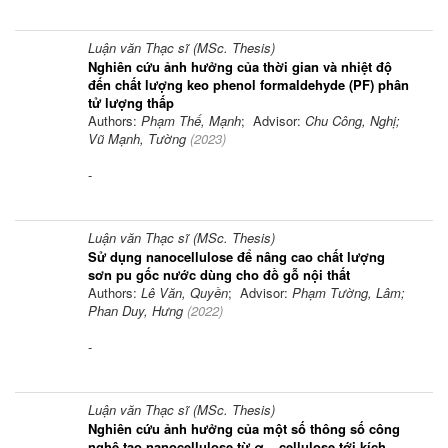
Luận văn Thạc sĩ (MSc. Thesis)
Nghiên cứu ảnh hưởng của thời gian và nhiệt độ
đến chất lượng keo phenol formaldehyde (PF) phân
tử lượng thấp
Authors:
Phạm Thế, Mạnh
; Advisor:
Chu Công, Nghị;
Vũ Mạnh, Tường
(
2023
)
-
Luận văn Thạc sĩ (MSc. Thesis)
Sử dụng nanocellulose để nâng cao chất lượng
sơn pu gốc nước dùng cho đồ gỗ nội thất
Authors:
Lê Văn, Quyền
; Advisor:
Phạm Tường, Lâm;
Phan Duy, Hưng
(
2022
)
-
Luận văn Thạc sĩ (MSc. Thesis)
Nghiên cứu ảnh hưởng của một số thông số công
nghệ tạo nanocellulose từ α – cellulose tới kích