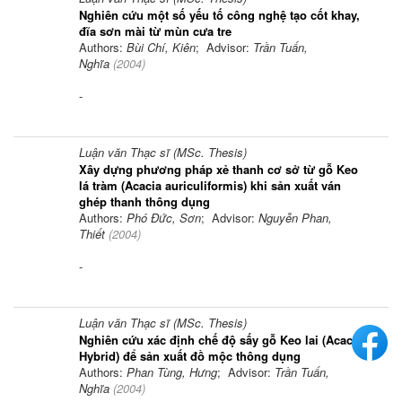
Nghiên cứu một số yếu tố công nghệ tạo cốt khay,
đĩa sơn mài từ mùn cưa tre
Authors:
Bùi Chí, Kiên
; Advisor:
Trần Tuấn,
Nghĩa
(
2004
)
-
Luận văn Thạc sĩ (MSc. Thesis)
Xây dựng phương pháp xẻ thanh cơ sở từ gỗ Keo
lá tràm (Acacia auriculiformis) khi sản xuất ván
ghép thanh thông dụng
Authors:
Phó Đức, Sơn
; Advisor:
Nguyễn Phan,
Thiết
(
2004
)
-
Luận văn Thạc sĩ (MSc. Thesis)
Nghiên cứu xác định chế độ sấy gỗ Keo lai (Acacia
Hybrid) để sản xuất đồ mộc thông dụng
Authors:
Phan Tùng, Hưng
; Advisor:
Trần Tuấn,
Nghĩa
(
2004
)