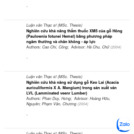
-
Luận văn Thạc sĩ (MSc. Thesis)
Nghiên cứu khả năng thấm thuốc XM5 của gỗ Hông
(Paulownia fotunei Hemsl) bằng phương pháp
ngâm thường và chân không - áp lực
Authors:
Cao Chí, Công
; Advisor:
Hà Chu, Chử
(
2004
)
-
Luận văn Thạc sĩ (MSc. Thesis)
Nghiên cứu khả năng sử dụng gỗ Keo Lai (Acacia
auriculiformis X A. Mangium) trong sản xuất ván
LVL (Lamminated veenr Lumber)
Authors:
Phan Duy, Hưng
; Advisor:
Hoàng Hữu,
Nguyên; Phạm Văn, Chương
(
2004
)
-
Luận văn Thạc sĩ (MSc. Thesis)