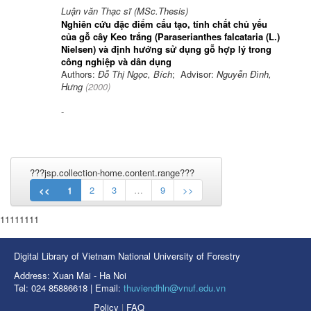
Luận văn Thạc sĩ (MSc.Thesis)
Nghiên cứu đặc điểm cấu tạo, tính chất chủ yếu
của gỗ cây Keo trắng (Paraserianthes falcataria (L.)
Nielsen) và định hướng sử dụng gỗ hợp lý trong
công nghiệp và dân dụng
Authors:
Đỗ Thị Ngọc, Bích
; Advisor:
Nguyễn Đình,
Hưng
(
2000
)
-
???jsp.collection-home.content.range???
<<
1
2
3
…
9
>>
11111111
Digital Library of Vietnam National University of Forestry
Address: Xuan Mai - Ha Noi
Tel: 024 85886618 | Email:
thuviendhln@vnuf.edu.vn
Policy
|
FAQ