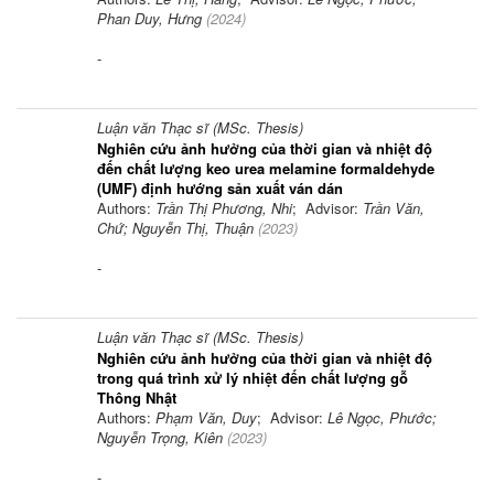
Phan Duy, Hưng
(
2024
)
-
Luận văn Thạc sĩ (MSc. Thesis)
Nghiên cứu ảnh hưởng của thời gian và nhiệt độ
đến chất lượng keo urea melamine formaldehyde
(UMF) định hướng sản xuất ván dán
Authors:
Trần Thị Phương, Nhi
; Advisor:
Trần Văn,
Chứ; Nguyễn Thị, Thuận
(
2023
)
-
Luận văn Thạc sĩ (MSc. Thesis)
Nghiên cứu ảnh hưởng của thời gian và nhiệt độ
trong quá trình xử lý nhiệt đến chất lượng gỗ
Thông Nhật
Authors:
Phạm Văn, Duy
; Advisor:
Lê Ngọc, Phước;
Nguyễn Trọng, Kiên
(
2023
)
-