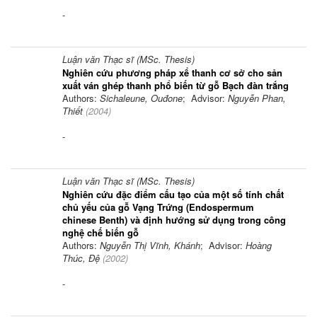
-
Luận văn Thạc sĩ (MSc. Thesis)
Nghiên cứu phương pháp xể thanh cơ sở cho sản
xuất ván ghép thanh phổ biến từ gỗ Bạch đàn trắng
Authors:
Sichaleune, Ouđone
; Advisor:
Nguyễn Phan,
Thiết
(
2004
)
-
Luận văn Thạc sĩ (MSc. Thesis)
Nghiên cứu đặc điểm cấu tạo của một số tính chất
chủ yếu của gỗ Vạng Trứng (Endospermum
chinese Benth) và định hướng sử dụng trong công
nghệ chế biến gỗ
Authors:
Nguyễn Thị Vĩnh, Khánh
; Advisor:
Hoàng
Thúc, Đệ
(
2002
)
-