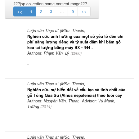
???jsp.collection-home.content.range???
<<
1
2
3
…
9
>>
Luận văn Thạc sĩ (MSc. Thesis)
Nghiên cứu ảnh hưởng của một số yếu tố đến chi
phí năng lượng riêng và tỷ suất dăm khi băm gỗ
keo tai tượng bằng máy BX - 444 .
Authors:
Phạm Văn, Lý
(
2000
)
-
Luận văn Thạc sĩ (MSc. Thesis)
Nghiên cứu sự biến đổi về cấu tạo và tính chất của
gỗ Tống Quá Sủ (Alnus nepalensis) theo tuổi cây
Authors:
Nguyễn Văn, Thoại
; Advisor:
Vũ Mạnh,
Tường
(
2014
)
-
Luận văn Thạc sĩ (MSc. Thesis)