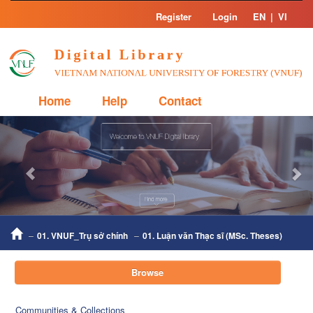
Skip
Register
Login
EN
|
VI
navigation
Home
Help
Contact
Previous
Nex
01. VNUF_Trụ sở chính
01. Luận văn Thạc sĩ (MSc. Theses)
Browse
Communities & Collections