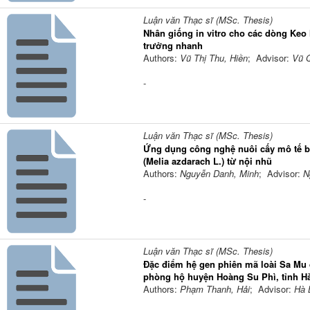
Luận văn Thạc sĩ (MSc. Thesis)
Nhân giống in vitro cho các dòng Keo 
trưởng nhanh
Authors:
Vũ Thị Thu, Hiền
; Advisor:
Vũ 
-
Luận văn Thạc sĩ (MSc. Thesis)
Ứng dụng công nghệ nuôi cấy mô tế bà
(Melia azdarach L.) từ nội nhũ
Authors:
Nguyễn Danh, Minh
; Advisor:
N
-
Luận văn Thạc sĩ (MSc. Thesis)
Đặc điểm hệ gen phiên mã loài Sa Mu 
phòng hộ huyện Hoàng Su Phì, tỉnh H
Authors:
Phạm Thanh, Hải
; Advisor:
Hà 