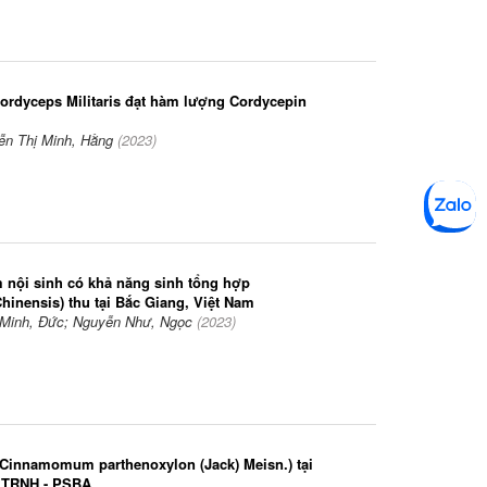
Cordyceps Militaris đạt hàm lượng Cordycepin
ễn Thị Minh, Hằng
(
2023
)
m nội sinh có khả năng sinh tổng hợp
hinensis) thu tại Bắc Giang, Việt Nam
 Minh, Đức; Nguyễn Như, Ngọc
(
2023
)
 (Cinnamomum parthenoxylon (Jack) Meisn.) tại
ự TRNH - PSBA