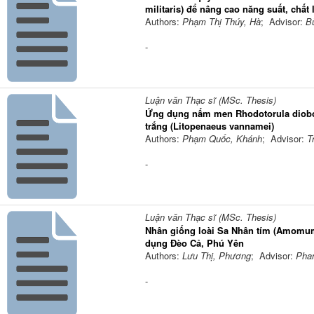
militaris) để nâng cao năng suất, chất
Authors:
Phạm Thị Thúy, Hà
; Advisor:
B
-
Luận văn Thạc sĩ (MSc. Thesis)
Ứng dụng nấm men Rhodotorula diobo
trắng (Litopenaeus vannamei)
Authors:
Phạm Quốc, Khánh
; Advisor:
T
-
Luận văn Thạc sĩ (MSc. Thesis)
Nhân giống loài Sa Nhân tím (Amomum 
dụng Đèo Cả, Phú Yên
Authors:
Lưu Thị, Phương
; Advisor:
Phan
-