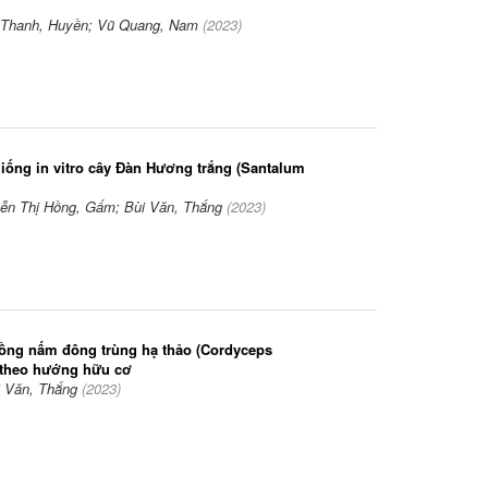
Thanh, Huyền; Vũ Quang, Nam
(
2023
)
giống in vitro cây Đàn Hương trắng (Santalum
ễn Thị Hồng, Gấm; Bùi Văn, Thắng
(
2023
)
rồng nấm đông trùng hạ thảo (Cordyceps
o theo hướng hữu cơ
i Văn, Thắng
(
2023
)