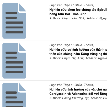
Luận văn Thạc sĩ (MSc. Thesis)
Nghiên cứu chọn lọc chủng tảo Spirul
nóng Kim Bôi - Hòa Bình
Authors:
Phạm Văn, Nhã
; Advisor:
Nguy
-
Luận văn Thạc sĩ (MSc. Thesis)
Nghiên cứu sự ảnh hưởng của thành ph
triển của chủng nấm Đông trùng hạ th
Authors:
Phạm Thị, Anh
; Advisor:
Nguyễ
-
Luận văn Thạc sĩ (MSc. Thesis)
Nghiên cứu ảnh hưởng của vật chủ nuô
Cordycepin và Adenosine đối với Đông
Authors:
Hoàng Phương, Ly
; Advisor:
Bù
-