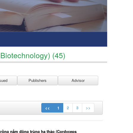
Biotechnology) (45)
<<
1
2
3
>>
 trồng nấm đông trùng hạ thảo (Cordyceps