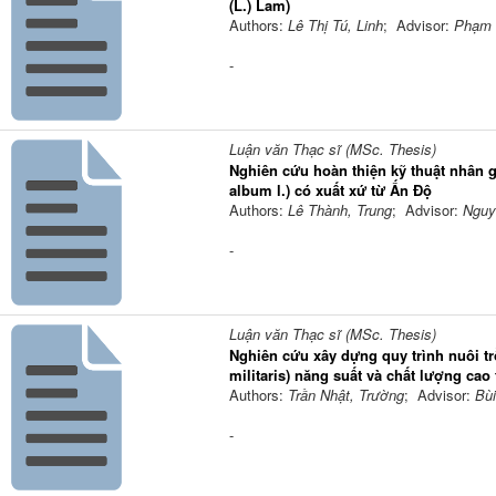
(L.) Lam)
Authors:
Lê Thị Tú, Linh
; Advisor:
Phạm 
-
Luận văn Thạc sĩ (MSc. Thesis)
Nghiên cứu hoàn thiện kỹ thuật nhân 
album l.) có xuất xứ từ Ấn Độ
Authors:
Lê Thành, Trung
; Advisor:
Nguy
-
Luận văn Thạc sĩ (MSc. Thesis)
Nghiên cứu xây dựng quy trình nuôi t
militaris) năng suất và chất lượng ca
Authors:
Trần Nhật, Trường
; Advisor:
Bù
-