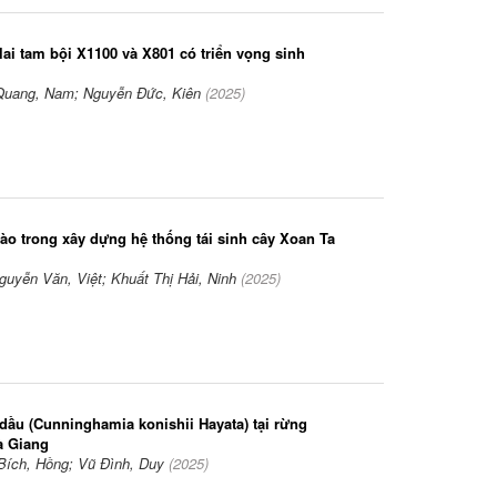
lai tam bội X1100 và X801 có triển vọng sinh
Quang, Nam; Nguyễn Đức, Kiên
(
2025
)
o trong xây dựng hệ thống tái sinh cây Xoan Ta
guyễn Văn, Việt; Khuất Thị Hải, Ninh
(
2025
)
dầu (Cunninghamia konishii Hayata) tại rừng
à Giang
Bích, Hồng; Vũ Đình, Duy
(
2025
)