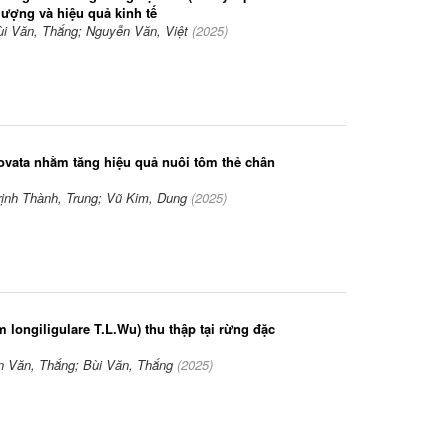
 lượng và hiệu quả kinh tế
ùi Văn, Thắng; Nguyễn Văn, Việt
(
2025
)
vata nhằm tăng hiệu quả nuôi tôm thẻ chân
rịnh Thành, Trung; Vũ Kim, Dung
(
2025
)
longiligulare T.L.Wu) thu thập tại rừng đặc
 Văn, Thắng; Bùi Văn, Thắng
(
2025
)