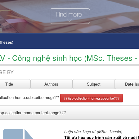
 Theses)
LV - Công nghệ sinh học (MSc. Theses - 
SE BY
ollection-home.subscribe.msg???
sp.collection-home.content.range???
Luận văn Thạc sĩ (MSc. Thesis)
Tối ưu hóa quy trình sản xuất và nuôi