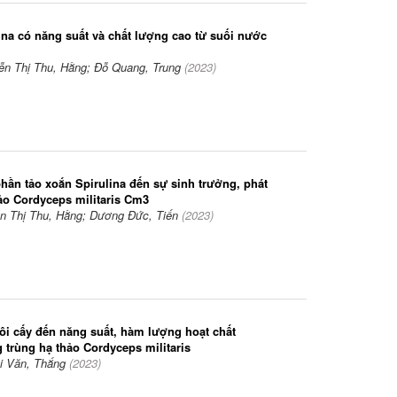
ina có năng suất và chất lượng cao từ suối nước
ễn Thị Thu, Hằng; Đỗ Quang, Trung
(
2023
)
ần tảo xoắn Spirulina đến sự sinh trưởng, phát
ảo Cordyceps militaris Cm3
n Thị Thu, Hằng; Dương Đức, Tiến
(
2023
)
i cấy đến năng suất, hàm lượng hoạt chất
 trùng hạ thảo Cordyceps militaris
i Văn, Thắng
(
2023
)