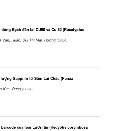
i dòng Bạch đàn lai CU98 và Cu 82 (Rucalyptus
)
à Văn, Huân; Bùi Thị Mai, Hương
(
2024
)
nh lượng Sappnin từ Sâm Lai Châu (Panax
ũ Kim, Dung
(
2024
)
 barcode của loài Lưỡi rắn (Hedyotis corymbosa