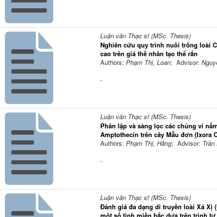
Luận văn Thạc sĩ (MSc. Thesis)
Nghiên cứu quy trình nuôi trồng loài 
cao trên giá thể nhân tạo thể rắn
Authors:
Phạm Thị, Loan
; Advisor:
Nguy
-
Luận văn Thạc sĩ (MSc. Thesis)
Phân lập và sàng lọc các chủng vi nấ
Amptothecin trên cây Mẫu đơn (Ixora C
Authors:
Phạm Thị, Hằng
; Advisor:
Trần
-
Luận văn Thạc sĩ (MSc. Thesis)
Đánh giá đa dạng di truyền loài Xá Xị
một số tỉnh miền bắc dựa trên trình t