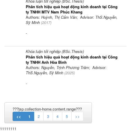
Khóa luận tốt nghiệp (BSc.Thesis)
Phân tích hiệu quả hoạt động kinh doanh tại Công
ty TNHH MTV Nam Phúc Khang
Authors:
Huỳnh, Thị Cẩm Vân
; Advisor:
ThS.Nguyễn,
Sỹ Minh
(
2017
)
-
Khóa luận tốt nghiệp (BSc.Thesis)
Phân tích hiệu quả hoạt động kinh doanh tại Công
ty TNHH Anh Hòa Bình
Authors:
Nguyễn, Trịnh Phương Trâm
; Advisor:
ThS.Nguyễn, Sỹ Minh
(
2025
)
-
???jsp.collection-home.content.range???
<<
1
2
3
4
5
>>
11111111