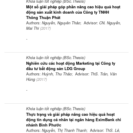
Khóa luận tốt nghiệp (BSc.Thesis)
Một số giải pháp góp phần nâng cao hiệu quả hoạt
động sản xuất kinh doanh của Công ty TNHH
Thông Thuận Phát
Authors:
Nguyễn, Nguyên Thảo
; Advisor:
CN. Nguyễn,
Mai Thi
(
2017
)
-
Khóa luận tốt nghiệp (BSc.Thesis)
Nghiên cứu các hoạt động Marketing tại Công ty
đầu tư bất động sản LDG Group
Authors:
Huỳnh, Thu Thảo
; Advisor:
ThS. Trần, Văn
Hùng
(
2017
)
-
Khóa luận tốt nghiệp (BSc.Thesis)
Thực trạng và giải pháp nâng cao hiệu quả hoạt
động tín dụng cá nhân tại ngân hàng EximBank chi
nhánh Bình Phước
Authors:
Nguyễn, Thị Thanh Thanh
; Advisor:
ThS. Lê,