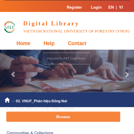
Skip
Register
Login
EN
|
VI
navigation
Home
Help
Contact
Previous
Nex
02. VNUF_Phân hiệu Đồng Nai
02. Khóa luận tốt nghiệp (BSc. Theses)
Browse
Communities & Collections