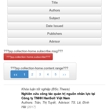
???jsp.collection-home.subscribe.msg???
???jsp.collection-home.content.range???
<<
1
2
3
4
5
>>
Khóa luận tốt nghiệp (BSc.Thesis)
Nghiên cứu công tác quản trị nguồn nhân lực tại
Công ty TNHH HanSoll Việt Nam
Authors:
Trần, Thị Tuyết
; Advisor:
TS. Lê, Đình
Hải
(
2017
)