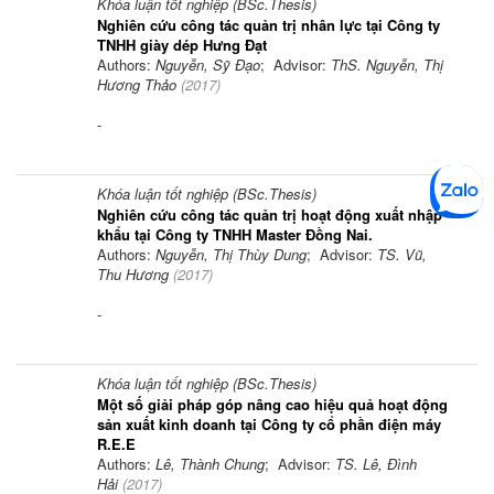
Khóa luận tốt nghiệp (BSc.Thesis)
Nghiên cứu công tác quản trị nhân lực tại Công ty
TNHH giày dép Hưng Đạt
Authors:
Nguyễn, Sỹ Đạo
; Advisor:
ThS. Nguyễn, Thị
Hương Thảo
(
2017
)
-
Khóa luận tốt nghiệp (BSc.Thesis)
Nghiên cứu công tác quản trị hoạt động xuất nhập
khẩu tại Công ty TNHH Master Đồng Nai.
Authors:
Nguyễn, Thị Thùy Dung
; Advisor:
TS. Vũ,
Thu Hương
(
2017
)
-
Khóa luận tốt nghiệp (BSc.Thesis)
Một số giải pháp góp nâng cao hiệu quả hoạt động
sản xuất kinh doanh tại Công ty cổ phần điện máy
R.E.E
Authors:
Lê, Thành Chung
; Advisor:
TS. Lê, Đình
Hải
(
2017
)