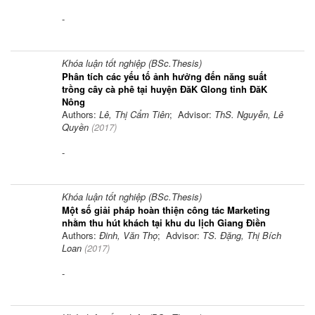
-
Khóa luận tốt nghiệp (BSc.Thesis)
Phân tích các yếu tố ảnh hưởng đến năng suất
trồng cây cà phê tại huyện ĐăK Glong tỉnh ĐăK
Nông
Authors:
Lê, Thị Cẩm Tiên
; Advisor:
ThS. Nguyễn, Lê
Quyền
(
2017
)
-
Khóa luận tốt nghiệp (BSc.Thesis)
Một số giải pháp hoàn thiện công tác Marketing
nhằm thu hút khách tại khu du lịch Giang Điền
Authors:
Đinh, Văn Thọ
; Advisor:
TS. Đặng, Thị Bích
Loan
(
2017
)
-