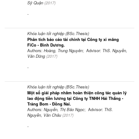
Sỹ Quận
(
2017
)
-
Khóa luận tốt nghiệp (BSc.Thesis)
Phân tích báo cáo tài chính tại Công ty xi măng
FiCo - Bình Dương.
Authors:
Hoàng, Trung Nguyên
; Advisor:
ThS. Nguyễn,
Văn Dũng
(
2017
)
-
Khóa luận tốt nghiệp (BSc.Thesis)
Một số giải pháp nhằm hoàn thiện công tác quản lý
lao động tiền lương tại Công ty TNHH Hải Thắng -
Trảng Bom - Đồng Nai.
Authors:
Nguyễn, Thị Bảo Ngọc
; Advisor:
ThS.
Nguyễn, Văn Châu
(
2017
)
-