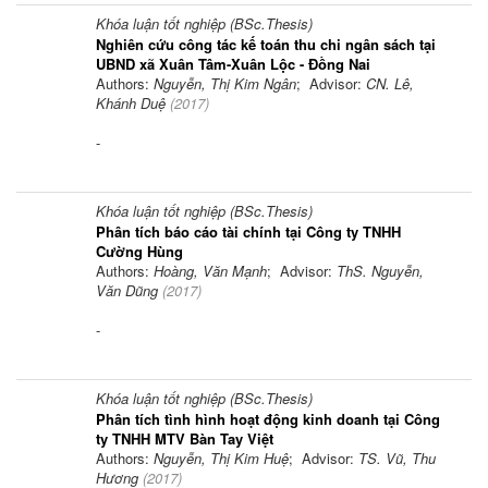
Khóa luận tốt nghiệp (BSc.Thesis)
Nghiên cứu công tác kế toán thu chi ngân sách tại
UBND xã Xuân Tâm-Xuân Lộc - Đồng Nai
Authors:
Nguyễn, Thị Kim Ngân
; Advisor:
CN. Lê,
Khánh Duệ
(
2017
)
-
Khóa luận tốt nghiệp (BSc.Thesis)
Phân tích báo cáo tài chính tại Công ty TNHH
Cường Hùng
Authors:
Hoàng, Văn Mạnh
; Advisor:
ThS. Nguyễn,
Văn Dũng
(
2017
)
-
Khóa luận tốt nghiệp (BSc.Thesis)
Phân tích tình hình hoạt động kinh doanh tại Công
ty TNHH MTV Bàn Tay Việt
Authors:
Nguyễn, Thị Kim Huệ
; Advisor:
TS. Vũ, Thu
Hương
(
2017
)