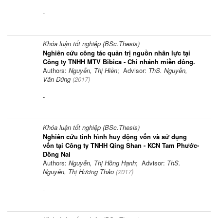
-
Khóa luận tốt nghiệp (BSc.Thesis)
Nghiên cứu công tác quản trị nguồn nhân lực tại
Công ty TNHH MTV Bibica - Chi nhánh miền đông.
Authors:
Nguyễn, Thị Hiền
; Advisor:
ThS. Nguyễn,
Văn Dũng
(
2017
)
-
Khóa luận tốt nghiệp (BSc.Thesis)
Nghiên cứu tình hình huy động vốn và sử dụng
vốn tại Công ty TNHH Qing Shan - KCN Tam Phước-
Đồng Nai
Authors:
Nguyễn, Thị Hồng Hạnh
; Advisor:
ThS.
Nguyễn, Thị Hương Thảo
(
2017
)
-