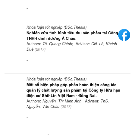
-
Khóa luận tốt nghiệp (BSc.Thesis)
Nghiên cứu tình hình tiêu thụ sản phẩm tại Công ty
TNHH dinh dưỡng Á Châu.
Authors:
Tô, Quang Chính
; Advisor:
CN. Lê, Khánh
Duệ
(
2017
)
-
Khóa luận tốt nghiệp (BSc.Thesis)
Một số biện pháp góp phần hoàn thiện công tác
quản lý chất lượng sản phẩm tại Công ty Hữu hạn
điện cơ ShihLin Việt Nam - Đồng Nai.
Authors:
Nguyễn, Thị Minh Ánh
; Advisor:
ThS.
Nguyễn, Văn Châu
(
2017
)
-