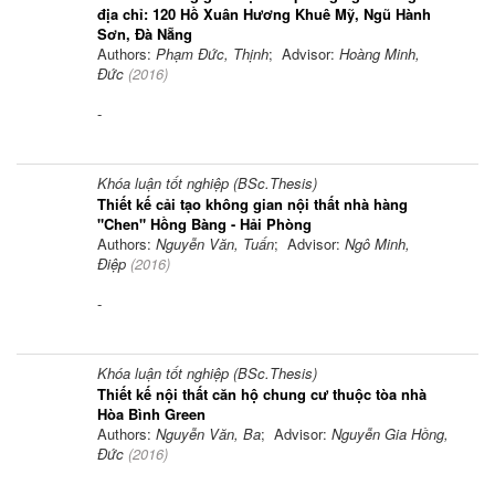
địa chỉ: 120 Hồ Xuân Hương Khuê Mỹ, Ngũ Hành
Sơn, Đà Nẵng
Authors:
Phạm Đức, Thịnh
; Advisor:
Hoàng Minh,
Đức
(
2016
)
-
Khóa luận tốt nghiệp (BSc.Thesis)
Thiết kế cải tạo không gian nội thất nhà hàng
"Chen" Hồng Bàng - Hải Phòng
Authors:
Nguyễn Văn, Tuấn
; Advisor:
Ngô Minh,
Điệp
(
2016
)
-
Khóa luận tốt nghiệp (BSc.Thesis)
Thiết kế nội thất căn hộ chung cư thuộc tòa nhà
Hòa Bình Green
Authors:
Nguyễn Văn, Ba
; Advisor:
Nguyễn Gia Hồng,
Đức
(
2016
)
-