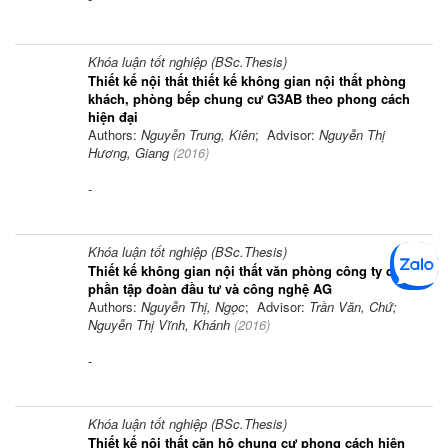
Khóa luận tốt nghiệp (BSc.Thesis)
Thiết kế nội thất thiết kế không gian nội thất phòng
khách, phòng bếp chung cư G3AB theo phong cách
hiện đại
Authors:
Nguyễn Trung, Kiên
; Advisor:
Nguyễn Thị
Hương, Giang
(
2016
)
-
Khóa luận tốt nghiệp (BSc.Thesis)
Thiết kế không gian nội thất văn phòng công ty cổ
phần tập đoàn đầu tư và công nghệ AG
Authors:
Nguyễn Thị, Ngọc
; Advisor:
Trần Văn, Chứ;
Nguyễn Thị Vĩnh, Khánh
(
2016
)
-
Khóa luận tốt nghiệp (BSc.Thesis)
Thiết kế nội thất căn hộ chung cư phong cách hiện