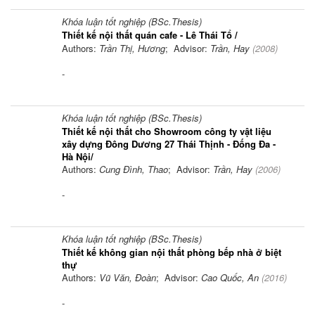
Khóa luận tốt nghiệp (BSc.Thesis)
Thiết kế nội thất quán cafe - Lê Thái Tổ /
Authors:
Trần Thị, Hương
; Advisor:
Trần, Hay
(
2008
)
-
Khóa luận tốt nghiệp (BSc.Thesis)
Thiết kế nội thất cho Showroom công ty vật liệu
xây dựng Đông Dương 27 Thái Thịnh - Đống Đa -
Hà Nội/
Authors:
Cung Đình, Thao
; Advisor:
Trần, Hay
(
2006
)
-
Khóa luận tốt nghiệp (BSc.Thesis)
Thiết kế không gian nội thất phòng bếp nhà ở biệt
thự
Authors:
Vũ Văn, Đoàn
; Advisor:
Cao Quốc, An
(
2016
)
-