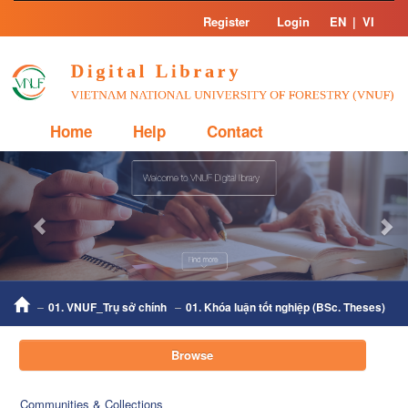
Skip
Register
Login
EN
|
VI
navigation
Home
Help
Contact
Previous
Nex
01. VNUF_Trụ sở chính
01. Khóa luận tốt nghiệp (BSc. Theses)
Browse
Communities & Collections