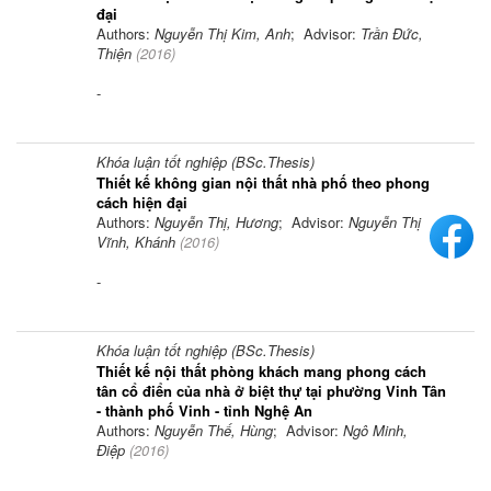
đại
Authors:
Nguyễn Thị Kim, Anh
; Advisor:
Trần Đức,
Thiện
(
2016
)
-
Khóa luận tốt nghiệp (BSc.Thesis)
Thiết kế không gian nội thất nhà phố theo phong
cách hiện đại
Authors:
Nguyễn Thị, Hương
; Advisor:
Nguyễn Thị
Vĩnh, Khánh
(
2016
)
-
Khóa luận tốt nghiệp (BSc.Thesis)
Thiết kế nội thất phòng khách mang phong cách
tân cổ điển của nhà ở biệt thự tại phường Vinh Tân
- thành phố Vinh - tỉnh Nghệ An
Authors:
Nguyễn Thế, Hùng
; Advisor:
Ngô Minh,
Điệp
(
2016
)
-