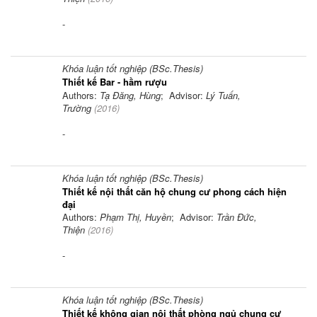
-
Khóa luận tốt nghiệp (BSc.Thesis)
Thiết kế Bar - hầm rượu
Authors:
Tạ Đăng, Hùng
; Advisor:
Lý Tuấn,
Trường
(
2016
)
-
Khóa luận tốt nghiệp (BSc.Thesis)
Thiết kế nội thất căn hộ chung cư phong cách hiện
đại
Authors:
Phạm Thị, Huyền
; Advisor:
Trần Đức,
Thiện
(
2016
)
-
Khóa luận tốt nghiệp (BSc.Thesis)
Thiết kế không gian nội thất phòng ngủ chung cư