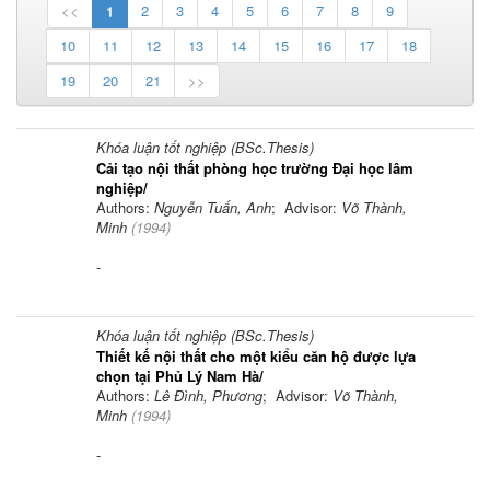
<<
1
2
3
4
5
6
7
8
9
10
11
12
13
14
15
16
17
18
19
20
21
>>
Khóa luận tốt nghiệp (BSc.Thesis)
Cải tạo nội thất phòng học trường Đại học lâm
nghiệp/
Authors:
Nguyễn Tuấn, Anh
; Advisor:
Võ Thành,
Minh
(
1994
)
-
Khóa luận tốt nghiệp (BSc.Thesis)
Thiết kế nội thất cho một kiểu căn hộ được lựa
chọn tại Phủ Lý Nam Hà/
Authors:
Lê Đình, Phương
; Advisor:
Võ Thành,
Minh
(
1994
)
-