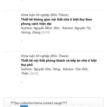
Khóa luận tốt nghiệp (BSc.Thesis)
Thiết kế không gian nội thất nhà ở biệt thự theo
phong cách hiện đại
Authors:
Nguyễn Minh, Đức
; Advisor:
Nguyễn Thị
Hương, Giang
(
2016
)
-
Khóa luận tốt nghiệp (BSc.Thesis)
Thiết kế nội thất phòng khách và bếp ăn nhà ở biệt
thự phố
Authors:
Nguyễn Hữu, Hùng
; Advisor:
Trần Đức,
Thiện
(
2016
)
-
???jsp.collection-home.content.range???