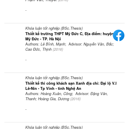
-
Khóa luận tốt nghiệp (BSc.Thesis)
Thiết kế trường THPT Mỹ Đức C, Địa điểm: huyện
Mỹ Đức - TP. Hà Nội
Authors:
Lê Bỉnh, Mạnh
; Advisor:
Nguyễn Văn, Bắc;
Cao Đức, Thịnh
(
2016
)
-
Khóa luận tốt nghiệp (BSc.Thesis)
Thiết kế thi công khách sạn Xanh địa chỉ: Đại lộ V.I
Lê-Nin - Tp Vinh - tỉnh Nghệ An
Authors:
Hoàng Xuân, Công
; Advisor:
Đặng Văn,
Thanh; Hoàng Gia, Dương
(
2016
)
-
Khóa luận tốt nghiệp (BSc.Thesis)