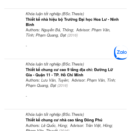
Khóa luận tốt nghiệp (BSc.Thesis)
Thiết kế nhà hiệu bộ Trường Đại học Hoa Lư - Ninh
Bình
Authors:
Nguyễn Bá, Thông
; Advisor:
Phạm Văn,
Tỉnh; Phạm Quang, Đạt
(
2016
)
-
Khóa luận tốt nghiệp (BSc.Thesis)
Thiết kế chung cư cao 9 tầng địa chỉ: Đường Lữ
Gia - Quận 11 - TP. Hồ Chí Minh
Authors:
Lưu Văn, Tuyền
; Advisor:
Phạm Văn, Tỉnh;
Phạm Quang, Đạt
(
2016
)
-
Khóa luận tốt nghiệp (BSc.Thesis)
Thiết kế chung cư nhà cao tầng Đông Phú
Authors:
Lê Quốc, Hùng
; Advisor:
Trần Việt, Hồng;
Phạm Văn, Thuyết
(
2016
)