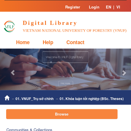
Skip
Register
Login
EN
|
VI
navigation
Home
Help
Contact
Previous
Nex
01. VNUF_Trụ sở chính
01. Khóa luận tốt nghiệp (BSc. Theses)
Browse
Communities & Collections