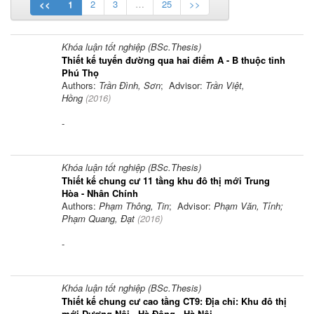
<<
1
2
3
…
25
>>
Khóa luận tốt nghiệp (BSc.Thesis)
Thiết kế tuyến đường qua hai điểm A - B thuộc tỉnh
Phú Thọ
Authors:
Trần Đình, Sơn
; Advisor:
Trần Việt,
Hồng
(
2016
)
-
Khóa luận tốt nghiệp (BSc.Thesis)
Thiết kế chung cư 11 tầng khu đô thị mới Trung
Hòa - Nhân Chính
Authors:
Phạm Thông, Tin
; Advisor:
Phạm Văn, Tỉnh;
Phạm Quang, Đạt
(
2016
)
-
Khóa luận tốt nghiệp (BSc.Thesis)
Thiết kế chung cư cao tầng CT9: Địa chỉ: Khu đô thị
mới Dương Nội - Hà Đông - Hà Nội