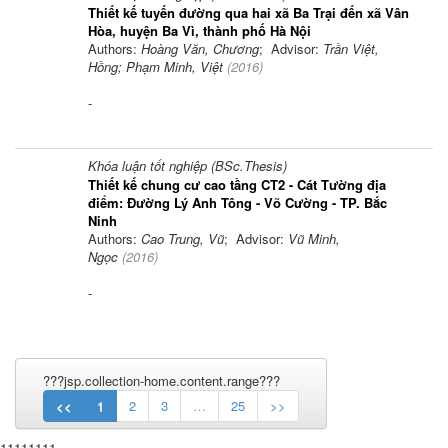
Thiết kế tuyến đường qua hai xã Ba Trại đến xã Vân
Hòa, huyện Ba Vì, thành phố Hà Nội
Authors:
Hoàng Văn, Chương
; Advisor:
Trần Việt,
Hồng; Phạm Minh, Việt
(
2016
)
-
Khóa luận tốt nghiệp (BSc.Thesis)
Thiết kế chung cư cao tầng CT2 - Cát Tường địa
điểm: Đường Lý Anh Tông - Võ Cường - TP. Bắc
Ninh
Authors:
Cao Trung, Vũ
; Advisor:
Vũ Minh,
Ngọc
(
2016
)
-
???jsp.collection-home.content.range???
<<
1
2
3
…
25
>>
11111111