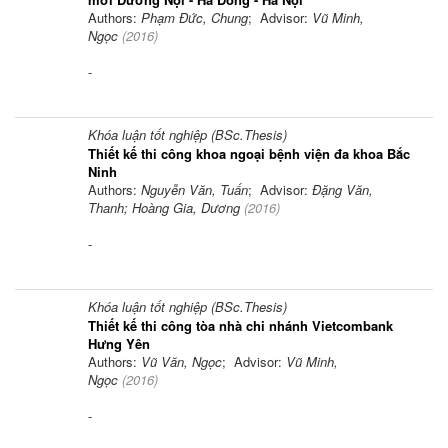
Authors:
Phạm Đức, Chung
; Advisor:
Vũ Minh,
Ngọc
(
2016
)
-
Khóa luận tốt nghiệp (BSc.Thesis)
Thiết kế thi công khoa ngoại bệnh viện đa khoa Bắc
Ninh
Authors:
Nguyễn Văn, Tuấn
; Advisor:
Đặng Văn,
Thanh; Hoàng Gia, Dương
(
2016
)
-
Khóa luận tốt nghiệp (BSc.Thesis)
Thiết kế thi công tòa nhà chi nhánh Vietcombank
Hưng Yên
Authors:
Vũ Văn, Ngọc
; Advisor:
Vũ Minh,
Ngọc
(
2016
)
-