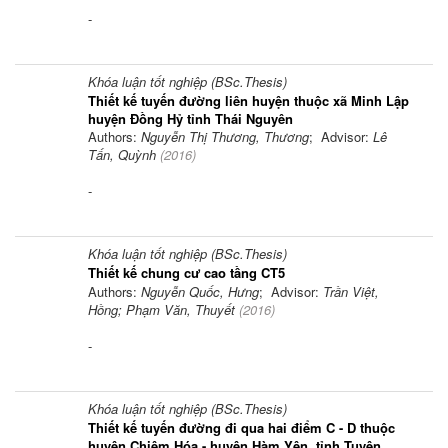
-
Khóa luận tốt nghiệp (BSc.Thesis)
Thiết kế tuyến đường liên huyện thuộc xã Minh Lập
huyện Đồng Hỷ tỉnh Thái Nguyên
Authors:
Nguyễn Thị Thương, Thương
; Advisor:
Lê
Tấn, Quỳnh
(
2016
)
-
Khóa luận tốt nghiệp (BSc.Thesis)
Thiết kế chung cư cao tầng CT5
Authors:
Nguyễn Quốc, Hưng
; Advisor:
Trần Việt,
Hồng; Phạm Văn, Thuyết
(
2016
)
-
Khóa luận tốt nghiệp (BSc.Thesis)
Thiết kế tuyến đường đi qua hai điểm C - D thuộc
huyện Chiêm Hóa - huyện Hàm Yên, tỉnh Tuyên