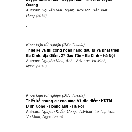
Quang
Authors:
Nguyễn Mai, Ngân
; Advisor:
Trần Việt,
Hồng
(
2016
)
-
Khóa luận tốt nghiệp (BSc.Thesis)
Thiết kế và thi công ngân hàng đầu tư và phát triển
Ba Đình, địa điểm: 27 Đào Tấn - Ba Đình - Hà Nội
Authors:
Nguyễn Kiều, Anh
; Advisor:
Vũ Minh,
Ngọc
(
2016
)
-
Khóa luận tốt nghiệp (BSc.Thesis)
Thiết kế chung cư cao tầng V1 địa điểm: KĐTM
Định Công - Hoàng Mai - Hà Nội
Authors:
Nguyễn Khắc, Công
; Advisor:
Lê Thị, Huệ;
Vũ Minh, Ngọc
(
2016
)
-