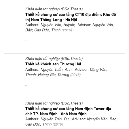
Khóa luận tốt nghiệp (BSc.Thesis)
Thiết kế chung cư cao tầng CT10 địa điểm: Khu đô
thị Nam Thăng Long - Hà Nội
Authors:
Nguyễn Văn, Huỳnh
; Advisor:
Nguyễn Văn,
Bắc; Cao Đức, Thịnh
(
2016
)
-
Khóa luận tốt nghiệp (BSc.Thesis)
Thiết kế khách sạn Thượng Hải
Authors:
Nguyễn Tuấn, Anh
; Advisor:
Đặng Văn,
Thanh; Hoàng Gia, Dương
(
2016
)
-
Khóa luận tốt nghiệp (BSc.Thesis)
Thiết kế chung cư cao tầng Nam Định Tower địa
chỉ: TP. Nam Định - tỉnh Nam Định
Authors:
Nguyễn Tiến, Du
; Advisor:
Nguyễn Văn, Bắc;
Cao Đức, Thịnh
(
2016
)