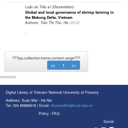
Luận án Tiến sĩ (Dissertation)
Global and local governance of shrimp farming in
the Mekong Delta, Vietnam
Authors:
Trần Thị Thu, Hà
(
2012
)
-
???jsp.collection-home.content.range???
<<
1
>>
11111111
Digital Library of Vietnam National University of Forestry
Address: Xuan Mai - Ha Noi
Tel: 024 85886618 | Email:
thuviendhln@vnuf.edu.vn
Policy
|
FAQ
Social