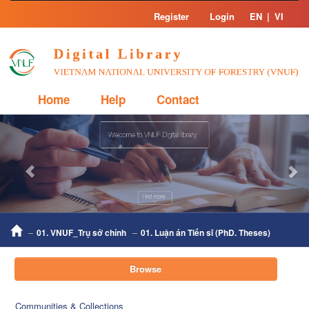
Skip
Register
Login
EN
|
VI
navigation
Home
Help
Contact
Previous
Nex
01. VNUF_Trụ sở chính
01. Luận án Tiến sĩ (PhD. Theses)
Browse
Communities & Collections