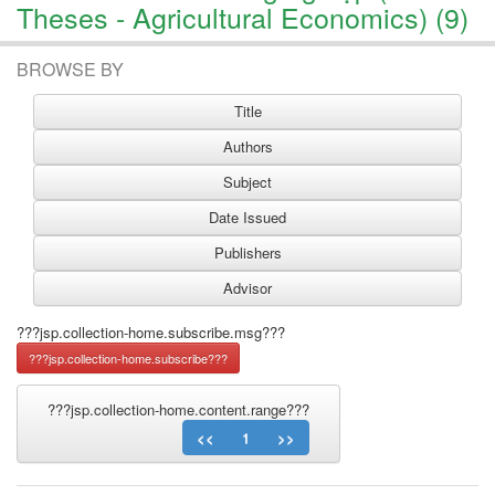
Theses - Agricultural Economics) (9)
BROWSE BY
???jsp.collection-home.subscribe.msg???
???jsp.collection-home.content.range???
<<
1
>>