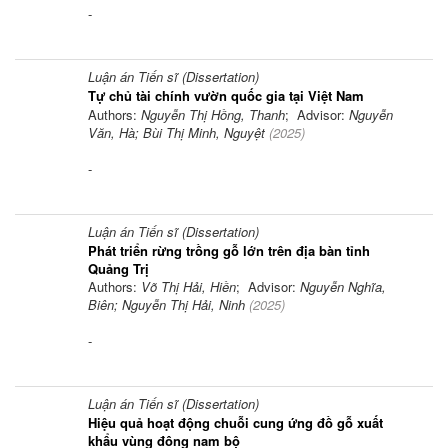
-
Luận án Tiến sĩ (Dissertation)
Tự chủ tài chính vườn quốc gia tại Việt Nam
Authors:
Nguyễn Thị Hồng, Thanh
; Advisor:
Nguyễn
Văn, Hà; Bùi Thị Minh, Nguyệt
(
2025
)
-
Luận án Tiến sĩ (Dissertation)
Phát triển rừng trồng gỗ lớn trên địa bàn tỉnh
Quảng Trị
Authors:
Võ Thị Hải, Hiền
; Advisor:
Nguyễn Nghĩa,
Biên; Nguyễn Thị Hải, Ninh
(
2025
)
-
Luận án Tiến sĩ (Dissertation)
Hiệu quả hoạt động chuỗi cung ứng đồ gỗ xuất
khẩu vùng đông nam bộ