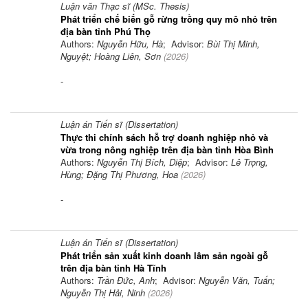
Luận văn Thạc sĩ (MSc. Thesis)
Phát triển chế biến gỗ rừng trồng quy mô nhỏ trên
địa bàn tỉnh Phú Thọ
Authors:
Nguyễn Hữu, Hà
; Advisor:
Bùi Thị Minh,
Nguyệt; Hoàng Liên, Sơn
(
2026
)
-
Luận án Tiến sĩ (Dissertation)
Thực thi chính sách hỗ trợ doanh nghiệp nhỏ và
vừa trong nông nghiệp trên địa bàn tỉnh Hòa Bình
Authors:
Nguyễn Thị Bích, Diệp
; Advisor:
Lê Trọng,
Hùng; Đặng Thị Phương, Hoa
(
2026
)
-
Luận án Tiến sĩ (Dissertation)
Phát triển sản xuất kinh doanh lâm sản ngoài gỗ
trên địa bàn tỉnh Hà Tĩnh
Authors:
Trần Đức, Anh
; Advisor:
Nguyễn Văn, Tuấn;
Nguyễn Thị Hải, Ninh
(
2026
)