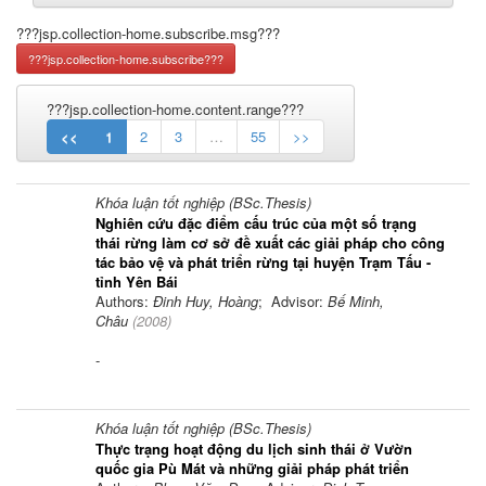
???jsp.collection-home.subscribe.msg???
???jsp.collection-home.content.range???
<<
1
2
3
…
55
>>
Khóa luận tốt nghiệp (BSc.Thesis)
Nghiên cứu đặc điểm cấu trúc của một số trạng
thái rừng làm cơ sở đề xuất các giải pháp cho công
tác bảo vệ và phát triển rừng tại huyện Trạm Tấu -
tỉnh Yên Bái
Authors:
Đinh Huy, Hoàng
; Advisor:
Bế Minh,
Châu
(
2008
)
-
Khóa luận tốt nghiệp (BSc.Thesis)
Thực trạng hoạt động du lịch sinh thái ở Vườn
quốc gia Pù Mát và những giải pháp phát triển