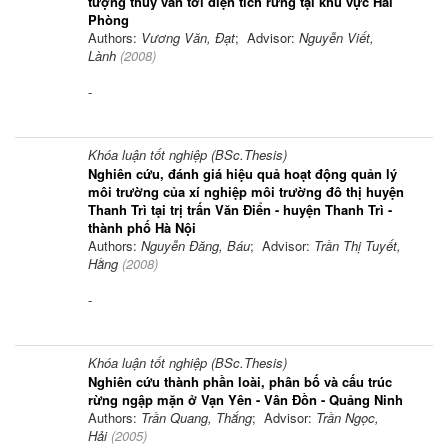
tượng thủy văn tới diện tích rừng tại khu vực Hải
Phòng
Authors:
Vương Văn, Đạt
; Advisor:
Nguyễn Viết,
Lành
(
2008
)
-
Khóa luận tốt nghiệp (BSc.Thesis)
Nghiên cứu, đánh giá hiệu quả hoạt động quản lý
môi trường của xí nghiệp môi trường đô thị huyện
Thanh Trì tại trị trấn Văn Điển - huyện Thanh Trì -
thành phố Hà Nội
Authors:
Nguyễn Đăng, Báu
; Advisor:
Trần Thị Tuyết,
Hằng
(
2008
)
-
Khóa luận tốt nghiệp (BSc.Thesis)
Nghiên cứu thành phần loài, phân bố và cấu trúc
rừng ngập mặn ở Vạn Yên - Vân Đồn - Quảng Ninh
Authors:
Trần Quang, Thắng
; Advisor:
Trần Ngọc,
Hải
(
2005
)