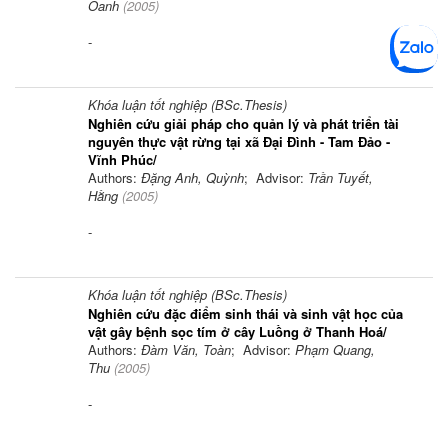
Oanh
(
2005
)
-
Khóa luận tốt nghiệp (BSc.Thesis)
Nghiên cứu giải pháp cho quản lý và phát triển tài
nguyên thực vật rừng tại xã Đại Đình - Tam Đảo -
Vĩnh Phúc/
Authors:
Đặng Anh, Quỳnh
; Advisor:
Trần Tuyết,
Hằng
(
2005
)
-
Khóa luận tốt nghiệp (BSc.Thesis)
Nghiên cứu đặc điểm sinh thái và sinh vật học của
vật gây bệnh sọc tím ở cây Luồng ở Thanh Hoá/
Authors:
Đàm Văn, Toàn
; Advisor:
Phạm Quang,
Thu
(
2005
)
-