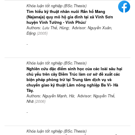
Khóa luận tốt nghiệp (BSc.Thesis)
Tìm hiểu kỹ thuật nhân nuôi Rắn hổ Mang
(Najanaja) quy mô hộ gia đình tại xã Vĩnh Sơn
huyện Vĩnh Tường - Vĩnh Phúc/
Authors:
Lưu Thế, Hùng
; Advisor:
Nguyễn Xuân,
Đặng
(
2005
)
-
Khóa luận tốt nghiệp (BSc.Thesis)
Nghiên cứu đặc điểm sinh học của các loài sâu hại
chủ yếu trên cây Điềm Trúc làm cơ sở đề xuất các
biện pháp phòng trừ tại Trung tâm dịch vụ và
chuyển giao kỹ thuật Lâm nông nghiệp Ba Vì- Hà
Tây.
Authors:
Nguyễn Mạnh, Hà
; Advisor:
Nguyễn Thế,
Nhã
(
2006
)
-
Khóa luận tốt nghiệp (BSc.Thesis)