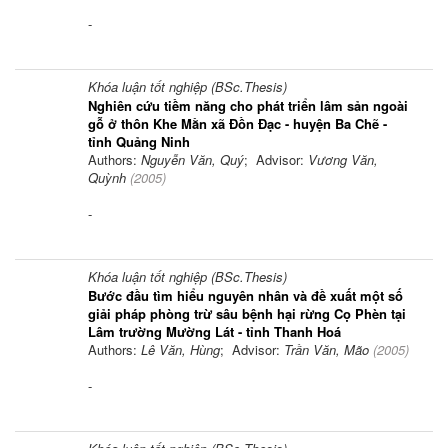
-
Khóa luận tốt nghiệp (BSc.Thesis)
Nghiên cứu tiềm năng cho phát triển lâm sản ngoài
gỗ ở thôn Khe Mằn xã Đồn Đạc - huyện Ba Chẽ -
tỉnh Quảng Ninh
Authors:
Nguyễn Văn, Quý
; Advisor:
Vương Văn,
Quỳnh
(
2005
)
-
Khóa luận tốt nghiệp (BSc.Thesis)
Bước đầu tìm hiểu nguyên nhân và đề xuất một số
giải pháp phòng trừ sâu bệnh hại rừng Cọ Phèn tại
Lâm trường Mường Lát - tỉnh Thanh Hoá
Authors:
Lê Văn, Hùng
; Advisor:
Trần Văn, Mão
(
2005
)
-