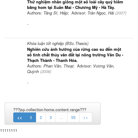
Thử nghiệm nhân giống một số loài cây quý hiếm
bằng hom tại Xuân Mai - Chương Mỹ - Hà Tây.
Authors:
Tăng Sĩ, Hiệp
; Advisor:
Trần Ngọc, Hải
(
2007
)
-
Khóa luận tốt nghiệp (BSc.Thesis)
Nghiên cứu ảnh hưởng của rừng cao su đến một
số tính chất thủy văn đất tại nông trường Vân Du -
Thạch Thành - Thanh Hóa.
Authors:
Phan Văn, Thoại
; Advisor:
Vương Văn,
Quỳnh
(
2008
)
-
???jsp.collection-home.content.range???
<<
1
2
3
…
55
>>
11111111