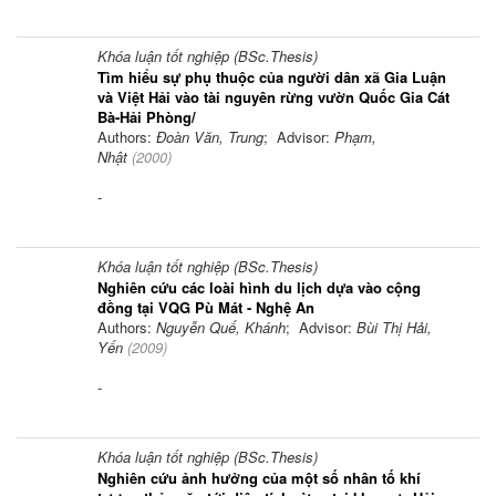
Khóa luận tốt nghiệp (BSc.Thesis)
Tìm hiểu sự phụ thuộc của người dân xã Gia Luận
và Việt Hải vào tài nguyên rừng vườn Quốc Gia Cát
Bà-Hải Phòng/
Authors:
Đoàn Văn, Trung
; Advisor:
Phạm,
Nhật
(
2000
)
-
Khóa luận tốt nghiệp (BSc.Thesis)
Nghiên cứu các loài hình du lịch dựa vào cộng
đồng tại VQG Pù Mát - Nghệ An
Authors:
Nguyễn Quế, Khánh
; Advisor:
Bùi Thị Hải,
Yến
(
2009
)
-
Khóa luận tốt nghiệp (BSc.Thesis)
Nghiên cứu ảnh hưởng của một số nhân tố khí