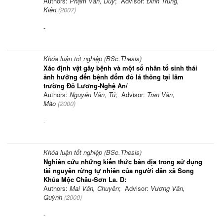
Authors:
Phạm Văn, Duy
; Advisor:
Đinh Trung,
Kiên
(
2007
)
-
Khóa luận tốt nghiệp (BSc.Thesis)
Xác định vật gây bệnh và một số nhân tố sinh thái
ảnh hưởng đến bệnh đốm đỏ lá thông tại lâm
trường Đô Lương-Nghệ An/
Authors:
Nguyễn Văn, Tú
; Advisor:
Trần Văn,
Mão
(
2000
)
-
Khóa luận tốt nghiệp (BSc.Thesis)
Nghiên cứu những kiến thức bản địa trong sử dụng
tài nguyên rừng tự nhiên của người dân xã Song
Khủa Mộc Châu-Sơn La. D:
Authors:
Mai Văn, Chuyên
; Advisor:
Vương Văn,
Quỳnh
(
2000
)
-