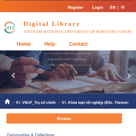
Skip
Register
Login
EN
|
VI
navigation
Home
Help
Contact
Previous
Nex
01. VNUF_Trụ sở chính
01. Khóa luận tốt nghiệp (BSc. Theses)
Browse
Communities & Collections