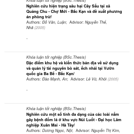
Khóa luận tốt nghiệp (BSc.Thesis)
Nghiên cứu hiện trạng sâu hại Cây Sấu tại xã
Quảng Chu - Chợ Mới - Bắc Kạn và đề xuất phương
án phòng trừ/
Authors:
Đỗ Văn, Luận
; Advisor:
Nguyễn Thế,
Nhã
(
2005
)
-
Khóa luận tốt nghiệp (BSc.Thesis)
Đặc điểm khu hệ và kiến thức bản địa về sử dụng
và quản lý tài nguyên bò sát, ếch nhái tại Vườn
quốc gia Ba Bể - Bắc Kạn/
Authors:
Đào Mạnh, An
; Advisor:
Lê Vũ, Khôi
(
2005
)
-
Khóa luận tốt nghiệp (BSc.Thesis)
Nghiên cứu một số tính đa dạng của các loài nấm
gây bệnh đốm lá ở khu vực Núi Luốt - Đại học Lâm
nghiệp Xuân Mai - Hà Tây/
Authors:
Dương Ngọc, Nội
; Advisor:
Nguyễn Thị Kim,