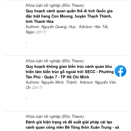
Khóa luận tốt nghiệp (BSc.Thesis)
Quy hoạch cảnh quan quần thể di tích Quốc gia
đặc biệt hang Con Moong, huyện Thạch Thành,
tỉnh Thanh Hóa
Authors:
Nguyễn Quang, Huy
; Advisor:
Hàn Tất,
Ngạn
(
2017
)
-
Khóa luận tốt nghiệp (BSc.Thesis)
Quy hoạch không gian kiến trúc cảnh quan khu
triển lãm kiến trúc gỗ ngoài trời SECC - Phường
Tân Phú - Quận 7 - TP Hồ Chí Minh
Authors:
Nguyễn Minh, Thành
; Advisor:
Nguyễn Văn,
Ơn
(
2017
)
-
Khóa luận tốt nghiệp (BSc.Thesis)
Đánh giá hiện trạng và đề xuất giải pháp cải tạo
cảnh quan công viên Bê Tông thôn Xuân Trung - xã