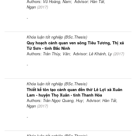
Authors:
Vũ Hoàng, Nam
; Advisor:
Hàn Tất,
Ngạn
(
2017
)
-
Khóa luận tốt nghiệp (BSc.Thesis)
Quy hoạch cảnh quan ven sông Tiêu Tương, Thị xã
Từ Sơn - tỉnh Bắc Ninh
Authors:
Trần Thùy, Vân
; Advisor:
Lê Khánh, Ly
(
2017
)
-
Khóa luận tốt nghiệp (BSc.Thesis)
Thiết kế tôn tạo cảnh quan đền thờ Lê Lợi xã Xuân
Lam - huyện Thọ Xuân - tỉnh Thanh Hóa
Authors:
Trần Ngọc Quang, Huy
; Advisor:
Hàn Tất,
Ngạn
(
2017
)
-
Khóa luận tốt nghiệp (BSc.Thesis)