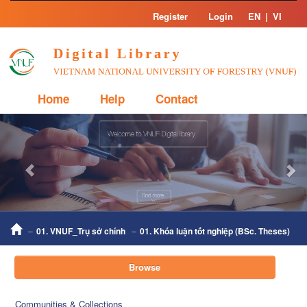
Skip
Register
Login
EN
|
VI
navigation
Home
Help
Contact
Previous
Nex
01. VNUF_Trụ sở chính
01. Khóa luận tốt nghiệp (BSc. Theses)
Browse
Communities & Collections