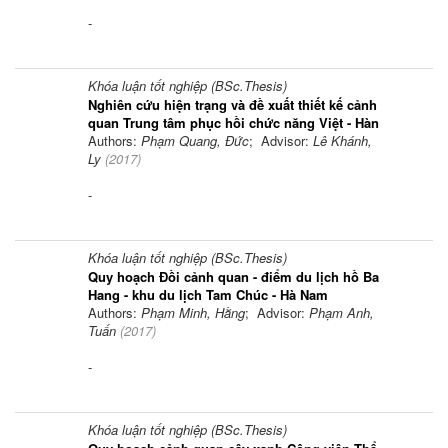
-
Khóa luận tốt nghiệp (BSc.Thesis)
Nghiên cứu hiện trạng và đề xuất thiết kế cảnh
quan Trung tâm phục hồi chức năng Việt - Hàn
Authors:
Phạm Quang, Đức
; Advisor:
Lê Khánh,
Ly
(
2017
)
-
Khóa luận tốt nghiệp (BSc.Thesis)
Quy hoạch Đồi cảnh quan - điểm du lịch hồ Ba
Hang - khu du lịch Tam Chúc - Hà Nam
Authors:
Phạm Minh, Hằng
; Advisor:
Phạm Anh,
Tuấn
(
2017
)
-
Khóa luận tốt nghiệp (BSc.Thesis)