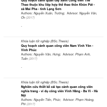
Quy hoạch cảnh quan cây xanh Công viên Thể
Thao thuộc khu liêp hợp thể thao thôn Khòn Pát -
xã Mai Pha - tỉnh Lạng Sơn
Authors:
Nguyễn Xuân, Trường
; Advisor:
Nguyễn Văn,
Ơn
(
2017
)
-
Khóa luận tốt nghiệp (BSc.Thesis)
Quy hoạch cảnh quan công viên Nam Vĩnh Yên -
Vĩnh Phúc
Authors:
Nguyễn Văn, Hưng
; Advisor:
Phạm Anh,
Tuấn
(
2017
)
-
Khóa luận tốt nghiệp (BSc.Thesis)
Nghiên cứu thiết kế cải tạo cảnh quan công viên
nghĩa trang - ví dụ công viên Vĩnh Hằng - Ba Vì - Hà
Nội
Authors:
Nguyễn Tiến, Phúc
; Advisor:
Phạm Hoàng,
Phi
(
2017
)