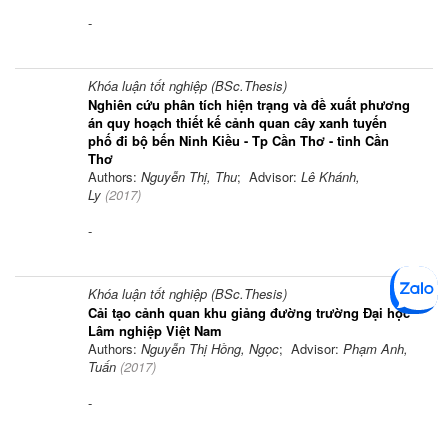
-
Khóa luận tốt nghiệp (BSc.Thesis)
Nghiên cứu phân tích hiện trạng và đề xuất phương
án quy hoạch thiết kế cảnh quan cây xanh tuyến
phố đi bộ bến Ninh Kiều - Tp Cần Thơ - tỉnh Cần
Thơ
Authors:
Nguyễn Thị, Thu
; Advisor:
Lê Khánh,
Ly
(
2017
)
-
Khóa luận tốt nghiệp (BSc.Thesis)
Cải tạo cảnh quan khu giảng đường trường Đại học
Lâm nghiệp Việt Nam
Authors:
Nguyễn Thị Hồng, Ngọc
; Advisor:
Phạm Anh,
Tuấn
(
2017
)
-