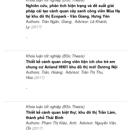
Nghiên cứu, phân tích hiện trạng và đề xuất giải
pháp cải tạo cảnh quan cây xanh công viên Mùa Hạ
tại khu đô thị Ecopark - Văn Giang, Hưng Yên
Authors:
Trần Ngân, Giang
; Advisor:
Lê Khánh,
Ly
(
2017
)
-
Khóa luận tốt nghiệp (BSc.Thesis)
Thiết kế cảnh quan công viên tiện ích cho trẻ em
chung cư Anland HH01 khu đô thị mới Dương Nội
Authors:
Trần, Hoàng
; Advisor:
Trần Thị Thu,
Hòa
(
2017
)
-
Khóa luận tốt nghiệp (BSc.Thesis)
Thiết kế cảnh quan biệt thự, khu đô thị Trần Lãm,
thành phố Thái Bình
Authors:
Phạm Thị Kiều, Anh
; Advisor:
Nguyễn Văn,
Ơn
(
2017
)