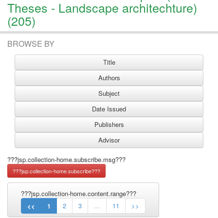
Theses - Landscape architechture)
(205)
BROWSE BY
???jsp.collection-home.subscribe.msg???
???jsp.collection-home.content.range???
<<
1
2
3
…
11
>>