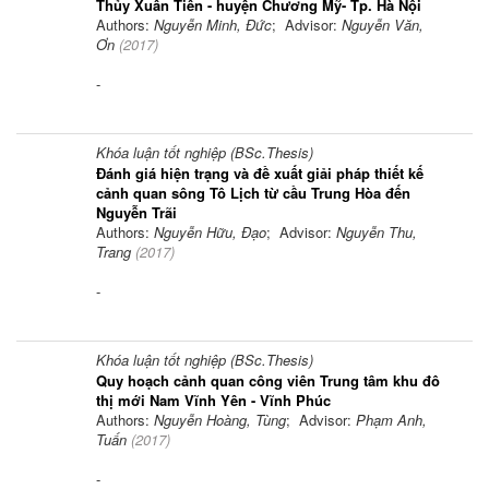
Thủy Xuân Tiên - huyện Chương Mỹ- Tp. Hà Nội
Authors:
Nguyễn Minh, Đức
; Advisor:
Nguyễn Văn,
Ơn
(
2017
)
-
Khóa luận tốt nghiệp (BSc.Thesis)
Đánh giá hiện trạng và đề xuất giải pháp thiết kế
cảnh quan sông Tô Lịch từ cầu Trung Hòa đến
Nguyễn Trãi
Authors:
Nguyễn Hữu, Đạo
; Advisor:
Nguyễn Thu,
Trang
(
2017
)
-
Khóa luận tốt nghiệp (BSc.Thesis)
Quy hoạch cảnh quan công viên Trung tâm khu đô
thị mới Nam Vĩnh Yên - Vĩnh Phúc
Authors:
Nguyễn Hoàng, Tùng
; Advisor:
Phạm Anh,
Tuấn
(
2017
)
-