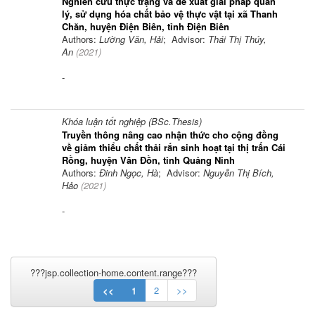
Nghiên cứu thực trạng và đề xuất giải pháp quản
lý, sử dụng hóa chất bảo vệ thực vật tại xã Thanh
Chăn, huyện Điện Biên, tỉnh Điện Biên
Authors:
Lường Văn, Hải
; Advisor:
Thái Thị Thúy,
An
(
2021
)
-
Khóa luận tốt nghiệp (BSc.Thesis)
Truyền thông nâng cao nhận thức cho cộng đồng
về giảm thiểu chất thải rắn sinh hoạt tại thị trấn Cái
Rồng, huyện Vân Đồn, tỉnh Quảng Ninh
Authors:
Đinh Ngọc, Hà
; Advisor:
Nguyễn Thị Bích,
Hảo
(
2021
)
-
???jsp.collection-home.content.range???
<<
1
2
>>