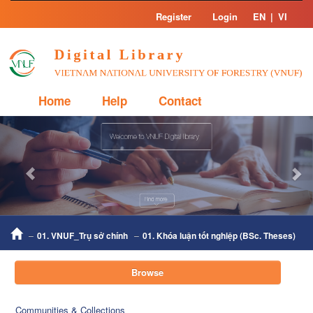
Skip
Register
Login
EN
|
VI
navigation
Home
Help
Contact
Previous
Nex
01. VNUF_Trụ sở chính
01. Khóa luận tốt nghiệp (BSc. Theses)
Browse
Communities & Collections