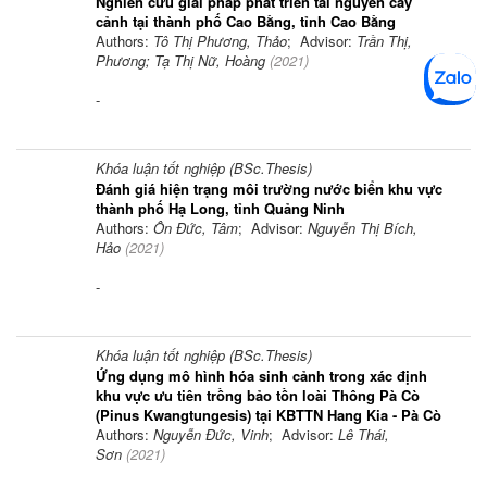
Nghiên cứu giải pháp phát triển tài nguyên cây
cảnh tại thành phố Cao Bằng, tỉnh Cao Bằng
Authors:
Tô Thị Phương, Thảo
; Advisor:
Trần Thị,
Phương; Tạ Thị Nữ, Hoàng
(
2021
)
-
Khóa luận tốt nghiệp (BSc.Thesis)
Đánh giá hiện trạng môi trường nước biển khu vực
thành phố Hạ Long, tỉnh Quảng Ninh
Authors:
Ôn Đức, Tâm
; Advisor:
Nguyễn Thị Bích,
Hảo
(
2021
)
-
Khóa luận tốt nghiệp (BSc.Thesis)
Ứng dụng mô hình hóa sinh cảnh trong xác định
khu vực ưu tiên trồng bảo tồn loài Thông Pà Cò
(Pinus Kwangtungesis) tại KBTTN Hang Kia - Pà Cò
Authors:
Nguyễn Đức, Vinh
; Advisor:
Lê Thái,
Sơn
(
2021
)