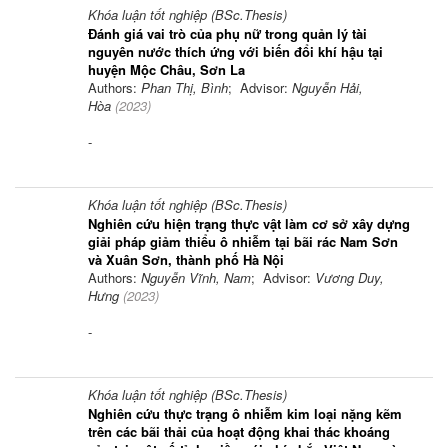
Khóa luận tốt nghiệp (BSc.Thesis)
Đánh giá vai trò của phụ nữ trong quản lý tài
nguyên nước thích ứng với biến đổi khí hậu tại
huyện Mộc Châu, Sơn La
Authors:
Phan Thị, Bình
; Advisor:
Nguyễn Hải,
Hòa
(
2023
)
-
Khóa luận tốt nghiệp (BSc.Thesis)
Nghiên cứu hiện trạng thực vật làm cơ sở xây dựng
giải pháp giảm thiểu ô nhiễm tại bãi rác Nam Sơn
và Xuân Sơn, thành phố Hà Nội
Authors:
Nguyễn Vĩnh, Nam
; Advisor:
Vương Duy,
Hưng
(
2023
)
-
Khóa luận tốt nghiệp (BSc.Thesis)
Nghiên cứu thực trạng ô nhiễm kim loại nặng kẽm
trên các bãi thải của hoạt động khai thác khoáng