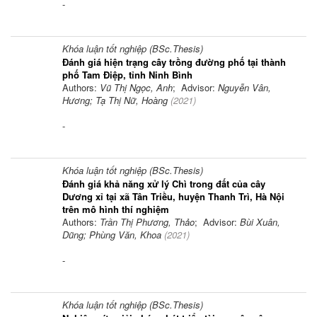
-
Khóa luận tốt nghiệp (BSc.Thesis)
Đánh giá hiện trạng cây trồng đường phố tại thành
phố Tam Điệp, tỉnh Ninh Bình
Authors:
Vũ Thị Ngọc, Anh
; Advisor:
Nguyễn Vân,
Hương; Tạ Thị Nữ, Hoàng
(
2021
)
-
Khóa luận tốt nghiệp (BSc.Thesis)
Đánh giá khả năng xử lý Chì trong đất của cây
Dương xỉ tại xã Tân Triều, huyện Thanh Trì, Hà Nội
trên mô hình thí nghiệm
Authors:
Trần Thị Phương, Thảo
; Advisor:
Bùi Xuân,
Dũng; Phùng Văn, Khoa
(
2021
)
-
Khóa luận tốt nghiệp (BSc.Thesis)