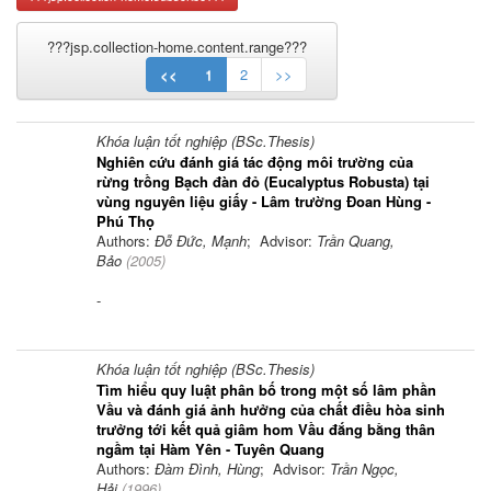
???jsp.collection-home.content.range???
<<
1
2
>>
Khóa luận tốt nghiệp (BSc.Thesis)
Nghiên cứu đánh giá tác động môi trường của
rừng trồng Bạch đàn đỏ (Eucalyptus Robusta) tại
vùng nguyên liệu giấy - Lâm trường Đoan Hùng -
Phú Thọ
Authors:
Đỗ Đức, Mạnh
; Advisor:
Trần Quang,
Bảo
(
2005
)
-
Khóa luận tốt nghiệp (BSc.Thesis)
Tìm hiểu quy luật phân bố trong một số lâm phần
Vầu và đánh giá ảnh hưởng của chất điều hòa sinh
trưởng tới kết quả giâm hom Vầu đắng bằng thân
ngầm tại Hàm Yên - Tuyên Quang
Authors:
Đàm Đình, Hùng
; Advisor:
Trần Ngọc,
Hải
(
1996
)