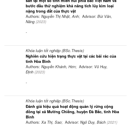
sản tại một số tỉnh miền núi phía bắc Việt Nam và
bước đầu thử nghiệm khả năng tích lũy kim loại
nặng trong đất của thực vật
Authors:
Nguyễn Thị Nhật, Anh
; Advisor:
Bùi Văn,
Năng
(
2023
)
-
Khóa luận tốt nghiệp (BSc.Thesis)
Nghiên cứu hiện trạng thực vật tại các bãi rác của
tỉnh Hòa Bình
Authors:
Nguyễn Khánh, Hơn
; Advisor:
Vũ Huy,
Định
(
2023
)
-
Khóa luận tốt nghiệp (BSc.Thesis)
Đánh giá hiệu quả hoạt động quản lý rừng cộng
đồng tại xã Mường Chiềng, huyện Đà Bắc, tỉnh Hòa
Bình
Authors:
Xa Thị, Sao
; Advisor:
Ngô Duy, Bách
(
2021
)