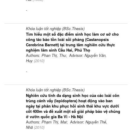
-
Khóa luận tốt nghiệp (BSc.Thesis)
Tìm hiểu một số đặc điểm sinh học làm cơ sở cho
công tác bảo tồn loài sồi phảng (Castanopsis
Cerebrina Barnett) tại trung tâm nghiên cứu thực
nghiệm lâm sinh Cầu Hai, Phú Thọ
Authors:
Phan Thị, Thu
; Advisor:
Nguyễn Văn,
Huy
(
2010
)
-
Khóa luận tốt nghiệp (BSc.Thesis)
Nghiên cứu tính đa dạng sinh học của các loài côn
trùng cánh vẩy (lepidoptera) hoạt động vào ban
ngày tại phân khu phục hồi sinh thái khu vực dưới
cốt 400m và đề xuất một số giải pháp bảo vệ chúng
ở vườn quốc gia Ba Vì - Hà Nội
Authors:
Phạm Thị, Mai
; Advisor:
Nguyễn Thế,
Nhã
(
2010
)