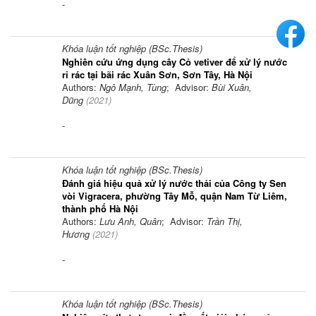
-
Khóa luận tốt nghiệp (BSc.Thesis)
Nghiên cứu ứng dụng cây Cỏ vetiver để xử lý nước
rỉ rác tại bãi rác Xuân Sơn, Sơn Tây, Hà Nội
Authors:
Ngô Mạnh, Tùng
; Advisor:
Bùi Xuân,
Dũng
(
2021
)
-
Khóa luận tốt nghiệp (BSc.Thesis)
Đánh giá hiệu quả xử lý nước thải của Công ty Sen
vòi Vigracera, phường Tây Mỗ, quận Nam Từ Liêm,
thành phố Hà Nội
Authors:
Lưu Anh, Quân
; Advisor:
Trần Thị,
Hương
(
2021
)
-
Khóa luận tốt nghiệp (BSc.Thesis)