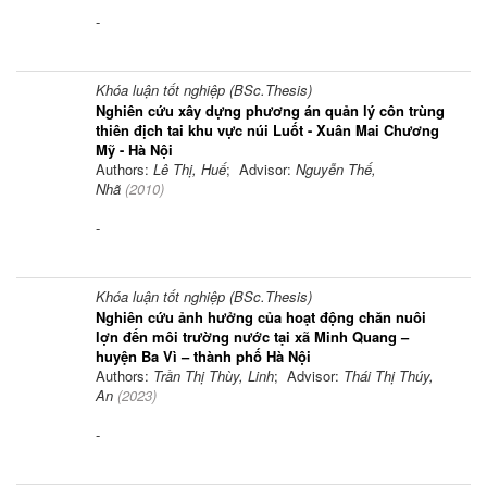
-
Khóa luận tốt nghiệp (BSc.Thesis)
Nghiên cứu xây dựng phương án quản lý côn trùng
thiên địch tai khu vực núi Luốt - Xuân Mai Chương
Mỹ - Hà Nội
Authors:
Lê Thị, Huế
; Advisor:
Nguyễn Thế,
Nhã
(
2010
)
-
Khóa luận tốt nghiệp (BSc.Thesis)
Nghiên cứu ảnh hưởng của hoạt động chăn nuôi
lợn đến môi trường nước tại xã Minh Quang –
huyện Ba Vì – thành phố Hà Nội
Authors:
Trần Thị Thùy, Linh
; Advisor:
Thái Thị Thúy,
An
(
2023
)
-