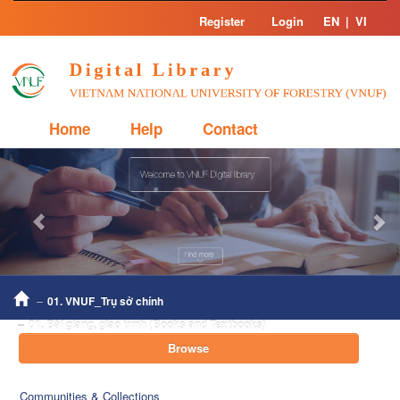
Skip
Register
Login
EN
|
VI
navigation
Home
Help
Contact
Previous
Nex
01. VNUF_Trụ sở chính
01. Bài giảng, giáo trình (Books and Textbooks)
Browse
Communities & Collections