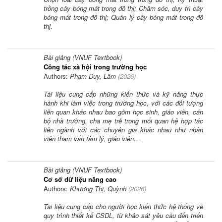
trồng cây bóng mát trong đô thị; Chăm sóc, duy trì cây
bóng mát trong đô thị; Quản lý cây bóng mát trong đô
thị.
Bài giảng (VNUF Textbook)
Công tác xã hội trong trường học
Authors:
Phạm Duy, Lâm
(
2026
)
Tài liệu cung cấp những kiến thức và kỹ năng thực
hành khi làm việc trong trường học, với các đối tượng
liên quan khác nhau bao gồm học sinh, giáo viên, cán
bộ nhà trường, cha mẹ trẻ trong mối quan hệ hợp tác
liên ngành với các chuyên gia khác nhau như nhân
viên tham vấn tâm lý, giáo viên…
Bài giảng (VNUF Textbook)
Cơ sở dữ liệu nâng cao
Authors:
Khương Thị, Quỳnh
(
2026
)
Tai liệu cung cấp cho người học kiến thức hệ thống về
quy trình thiết kế CSDL, từ khảo sát yêu cầu đến triển