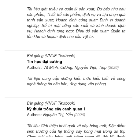
Tài liệu giới thiệu về quản lý sản xuất; Dự báo nhu cầu
sản phẩm; Thiết kế sản phẩm, dịch vụ và lựa chọn quá
trình sản xuất; Hoạch định công suất; Định vị doanh
nghiệp; Bố trí mặt bằng sản xuất và kinh doanh dịch
vụ; Hoạch định tổng hợp; ĐIều độ sản xuất; Quản trị
tồn kho và hoạch định nhu cầu vật tư.
Bài giảng (VNUF Textbook)
Tin học đại cương
Authors:
Vũ Minh, Cường; Nguyễn Việt, Tiệp
(
2026
)
Tài liệu cung cấp những kiến thức hiểu biết về công
nghệ thông tin căn bản, ứng dụng văn phòng.
Bài giảng (VNUF Textbook)
Kỹ thuật trồng cây canh quan 1
Authors:
Nguyễn Thị, Yến
(
2026
)
Tài liệu Giới thiệu khái quát về cây bóng mát; Đặc điểm
sinh trưởng của hệ thống cây bóng mát trong đô thị;
Chọn loài cây bóng mát trồng trong đô thị; Kỹ thuật