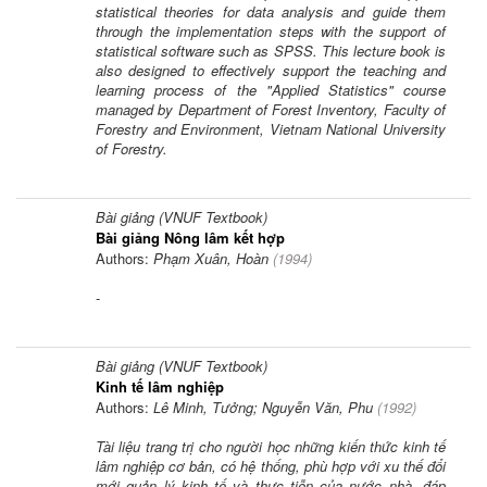
statistical theories for data analysis and guide them
through the implementation steps with the support of
statistical software such as SPSS. This lecture book is
also designed to effectively support the teaching and
learning process of the "Applied Statistics" course
managed by Department of Forest Inventory, Faculty of
Forestry and Environment, Vietnam National University
of Forestry.
Bài giảng (VNUF Textbook)
Bài giảng Nông lâm kết hợp
Authors:
Phạm Xuân, Hoàn
(
1994
)
-
Bài giảng (VNUF Textbook)
Kinh tế lâm nghiệp
Authors:
Lê Minh, Tưởng; Nguyễn Văn, Phu
(
1992
)
Tài liệu trang trị cho người học những kiến thức kinh tế
lâm nghiệp cơ bản, có hệ thống, phù hợp với xu thế đổi
mới quản lý kinh tế và thực tiễn của nước nhà, đáp