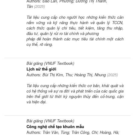
Authors:
Đào Lan, Phương; Dương Thị Thanh,
Tân
(
2025
)
Tài liệu cung cấp cho người học những kiến thức cần
nắm vững và kỹ năng thực hành về quản lý TCCN,
cách thức quản lý chi tiêu, tiết kiệm, tăng thu nhập,
đầu tư, quản lý rủi ro tài chính và phương
pháp để hoàn thành các mục tiêu tài chính một cách
cụ thể, rõ ràng.
Bài giảng (VNUF Textbook)
Lịch sử thế giới
Authors:
Bùi Thị Kim, Thu; Hoàng Thị, Nhung
(
2025
)
Tài liệu cung cấp những kiến thức cơ bản, khái quát và
có hệ thống về sự ra đời và phát triển của các quốc gia
trên thế giới từ thời kỳ nguyên thủy đến cổ-trung, cận
và hiện đại.
Bài giảng (VNUF Textbook)
Công nghệ chế tạo khuôn mẫu
Authors:
Trần Văn, Tùng; Trần Công, Chi; Hoàng, Hà;