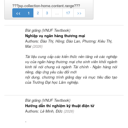
???jsp.collection-home.content.range???
<<
1
2
3
…
17
>>
Bài giảng (VNUF Textbook)
Nghiệp vụ ngân hàng thương mại
Authors:
Đào Thị, Hồng; Đào Lan, Phương; Kiều Thị,
Mai
(
2026
)
Tài liệu cung cấp các kiến thức nền tảng về các nghiệp
vụ của ngân hàng thương mại cho sinh viên khối ngành
kinh tế nói chung và ngành Tài chính - Ngân hàng nói
riêng, đáp ứng yêu cầu đổi mới
nội dung, chương trình giảng dạy và mục tiêu đào tạo
của Trường Đại học Lâm nghiệp.
Bài giảng (VNUF Textbook)
Hướng dẫn thí nghiệm kỹ thuật điện tử
Authors:
Lê Minh, Đức
(
2026
)
-