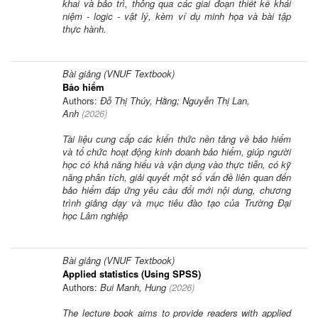
khai và bảo trì, thông qua các giai đoạn thiết kế khái
niệm - logic - vật lý, kèm ví dụ minh họa và bài tập
thực hành.
Bài giảng (VNUF Textbook)
Bảo hiểm
Authors:
Đỗ Thị Thúy, Hằng; Nguyễn Thị Lan,
Anh
(
2026
)
Tài liệu cung cấp các kiến thức nền tảng về bảo hiểm
và tổ chức hoạt động kinh doanh bảo hiểm, giúp người
học có khả năng hiểu và vận dụng vào thực tiễn, có kỹ
năng phân tích, giải quyết một số vấn đề liên quan đến
bảo hiểm đáp ứng yêu cầu đổi mới nội dung, chương
trình giảng dạy và mục tiêu đào tạo của Trường Đại
học Lâm nghiệp
Bài giảng (VNUF Textbook)
Applied statistics (Using SPSS)
Authors:
Bui Manh, Hung
(
2026
)
The lecture book aims to provide readers with applied