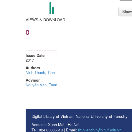
Show 
VIEWS & DOWNLOAD
0
Issue Date
2017
Authors
Ninh Thanh, Tịnh
Advisor
Nguyễn Văn, Tuấn
Digital Library of Vietnam National University of Forestry
Address: Xuan Mai - Ha Noi
Tel: 024 85886618 | Email:
thuviendhln@vnuf.edu.vn