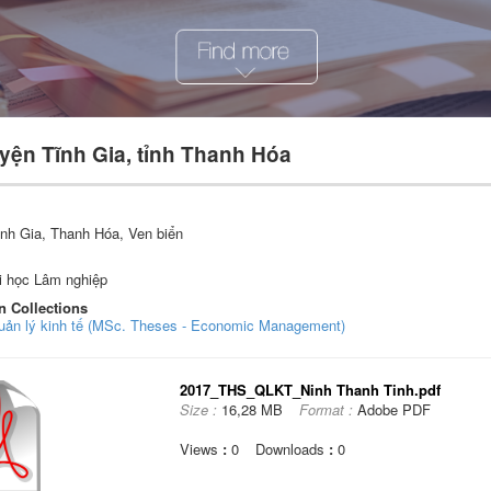
uyện Tĩnh Gia, tỉnh Thanh Hóa
ĩnh Gia, Thanh Hóa, Ven biển
i học Lâm nghiệp
n Collections
Quản lý kinh tế (MSc. Theses - Economic Management)
2017_THS_QLKT_Ninh Thanh Tinh.pdf
Size :
16,28 MB
Format :
Adobe PDF
Views
:
0
Downloads
:
0