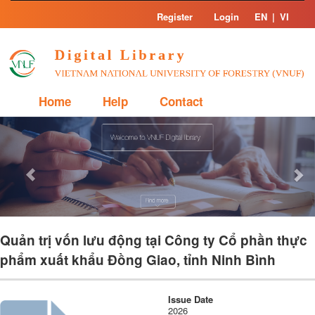
Skip
Register
Login
EN
|
VI
navigation
Home
Help
Contact
Previous
Nex
Quản trị vốn lưu động tại Công ty Cổ phần thực
phẩm xuất khẩu Đồng Giao, tỉnh Ninh Bình
Issue Date
2026