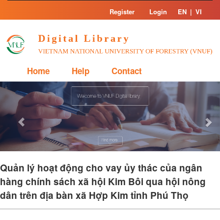
Skip
Register
Login
EN
|
VI
navigation
Home
Help
Contact
Previous
Nex
Quản lý hoạt động cho vay ủy thác của ngân
hàng chính sách xã hội Kim Bôi qua hội nông
dân trên địa bàn xã Hợp Kim tỉnh Phú Thọ