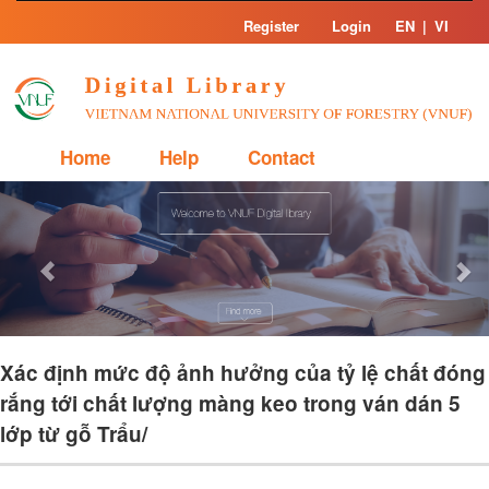
Skip
Register
Login
EN
|
VI
navigation
Home
Help
Contact
Previous
Nex
Xác định mức độ ảnh hưởng của tỷ lệ chất đóng
rắng tới chất lượng màng keo trong ván dán 5
lớp từ gỗ Trẩu/