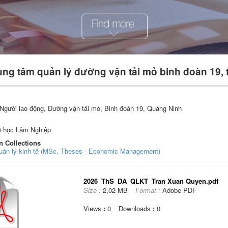
rung tâm quản lý đường vận tải mỏ binh đoàn 19,
 Người lao động, Đường vận tải mỏ, Binh đoàn 19, Quảng Ninh
i học Lâm Nghiệp
n Collections
Quản lý kinh tế (MSc. Theses - Economic Management)
2026_ThS_DA_QLKT_Tran Xuan Quyen.pdf
Size :
2,02 MB
Format :
Adobe PDF
Views
:
0
Downloads
:
0