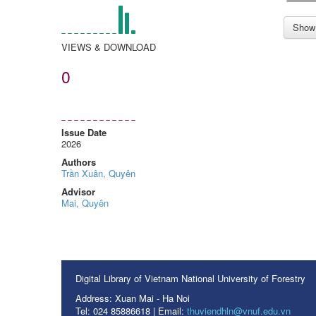
Show 
VIEWS & DOWNLOAD
0
Issue Date
2026
Authors
Trần Xuân, Quyên
Advisor
Mai, Quyên
Digital Library of Vietnam National University of Forestry
Address: Xuan Mai - Ha Noi
Tel: 024 85886618 | Email:
thuviendhln@vnuf.edu.vn