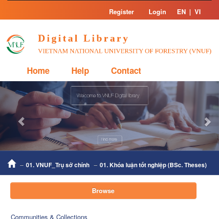
Skip
Register
Login
EN
|
VI
navigation
Home
Help
Contact
Previous
Nex
01. VNUF_Trụ sở chính
01. Khóa luận tốt nghiệp (BSc. Theses)
Browse
Communities & Collections