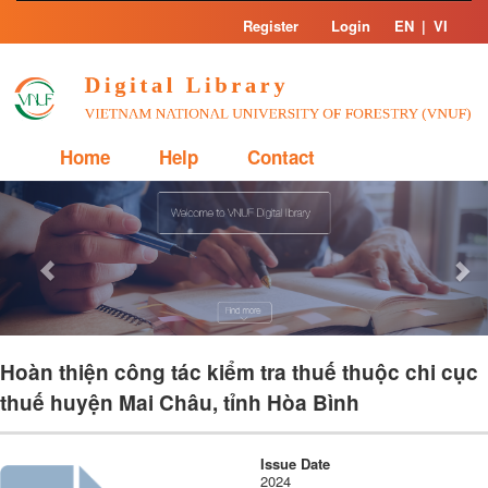
Skip
Register
Login
EN
|
VI
navigation
Home
Help
Contact
Previous
Nex
Hoàn thiện công tác kiểm tra thuế thuộc chi cục
thuế huyện Mai Châu, tỉnh Hòa Bình
Issue Date
2024