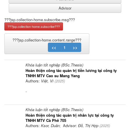
???jsp.collection-home.subscribe.msg???
???jsp.collection-home.content.range???
<<
1
>>
Khóa luận tốt nghiệp (BSc.Thesis)
Hoàn thiện công tác quản trị tiền lương tại công ty
TNHH MTV Cao su Mang Yang
Authors:
Việt, Vi
(
2025
)
-
Khóa luận tốt nghiệp (BSc.Thesis)
Hoàn thiện công tác quản trị nhân lực tại công ty
TNHH MTV Cà Phê 705
Authors:
Ksor, Duân
; Advisor:
Đỗ, Thị Hợp
(
2025
)