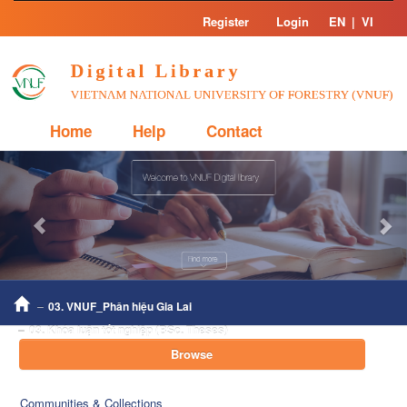
Skip
Register
Login
EN
|
VI
navigation
Home
Help
Contact
Previous
Nex
03. VNUF_Phân hiệu Gia Lai
03. Khóa luận tốt nghiệp (BSc. Theses)
Browse
Communities & Collections