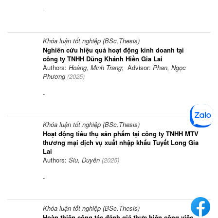
-
Khóa luận tốt nghiệp (BSc.Thesis)
Nghiên cứu hiệu quả hoạt động kinh doanh tại
công ty TNHH Dũng Khánh Hiền Gia Lai
Authors:
Hoàng, Minh Trang
; Advisor:
Phan, Ngọc
Phương
(
2025
)
-
Khóa luận tốt nghiệp (BSc.Thesis)
Hoạt động tiêu thụ sản phẩm tại công ty TNHH MTV
thương mại dịch vụ xuất nhập khẩu Tuyết Long Gia
Lai
Authors:
Siu, Duyên
(
2025
)
-
Khóa luận tốt nghiệp (BSc.Thesis)
Hoàn thiện công tác đánh giá thực hiện công việc