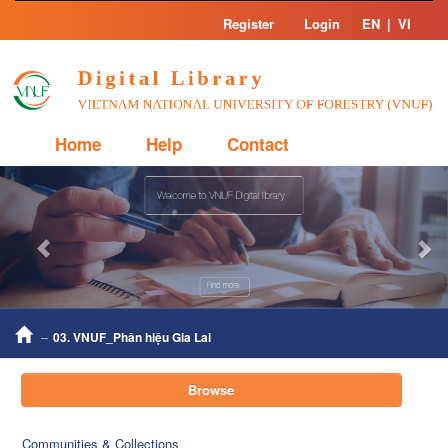
Skip
Register
Login
EN
|
VI
navigation
Home
Help
Contact
Previous
Nex
03. VNUF_Phân hiệu Gia Lai
Browse
Communities & Collections