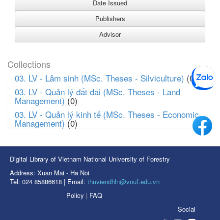
Collections
03. LV - Lâm sinh (MSc. Theses - Silviculture)
(0)
03. LV - Quản lý đất đai (MSc. Theses - Land
Management)
(0)
03. LV - Quản lý kinh tế (MSc. Theses - Economic
Management)
(0)
Digital Library of Vietnam National University of Forestry
Address: Xuan Mai - Ha Noi
Tel: 024 85886618 | Email:
thuviendhln@vnuf.edu.vn
Policy
|
FAQ
Social