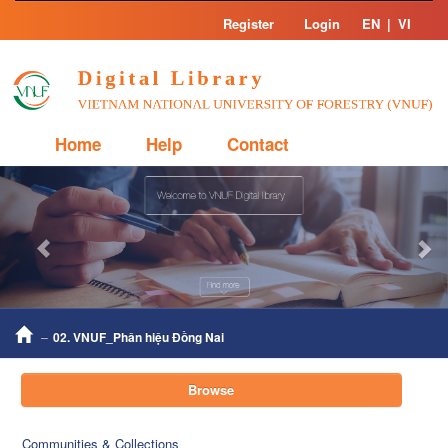
Skip
Register
Login
EN
|
VI
navigation
Home
Help
Contact
Previous
Nex
02. VNUF_Phân hiệu Đồng Nai
Browse
Communities & Collections