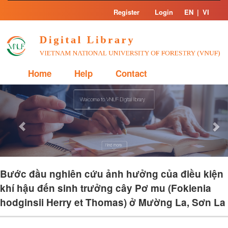
Skip
Register
Login
EN
|
VI
navigation
Home
Help
Contact
Previous
Nex
Bước đầu nghiên cứu ảnh hưởng của điều kiện
khí hậu đến sinh trưởng cây Pơ mu (Fokienia
hodginsii Herry et Thomas) ở Mường La, Sơn La