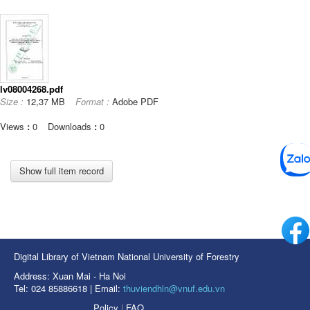
lv08004268.pdf
Size :
12,37 MB
Format :
Adobe PDF
Views
:
0
Downloads
:
0
Show full item record
Digital Library of Vietnam National University of Forestry
Address: Xuan Mai - Ha Noi
Tel: 024 85886618 | Email:
thuviendhln@vnuf.edu.vn
Policy
|
FAQ