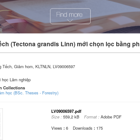
ếch (Tectona grandis Linn) mới chọn lọc bằng 
g Tếch, Giâm hom, KLTNLN, LV09006597
i học Lâm nghiệp
n Collections
âm học (BSc. Theses - Forestry)
LV09006597.pdf
Size :
559,2 kB
Format :
Adobe PDF
Views
:
6
Downloads
:
175