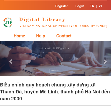
Skip
Register
Login
EN
|
VI
navigation
Home
Help
Contact
Previous
Nex
Điều chỉnh quy hoạch chung xây dựng xã
Thạch Đà, huyện Mê Linh, thành phố Hà Nội đến
năm 2030