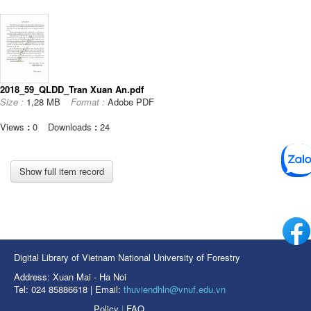
2018_59_QLDD_Tran Xuan An.pdf
Size :
1,28 MB
Format :
Adobe PDF
Views
:
0
Downloads
:
24
Show full item record
Digital Library of Vietnam National University of Forestry
Address: Xuan Mai - Ha Noi
Tel: 024 85886618 | Email:
thuviendhln@vnuf.edu.vn
Policy
|
FAQ