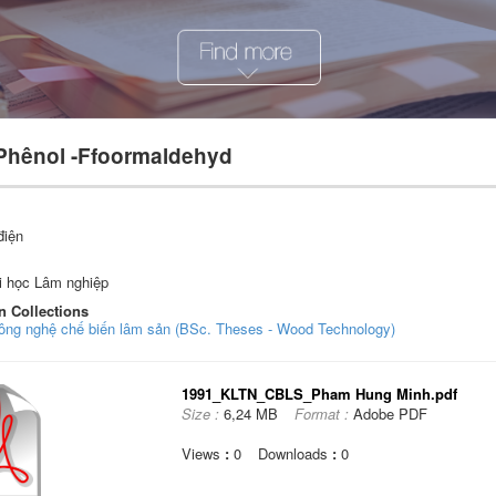
 Phênol -Ffoormaldehyd
điện
i học Lâm nghiệp
n Collections
Công nghệ chế biến lâm sản (BSc. Theses - Wood Technology)
1991_KLTN_CBLS_Pham Hung Minh.pdf
Size :
6,24 MB
Format :
Adobe PDF
Views
:
0
Downloads
:
0