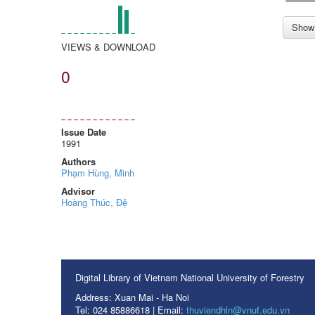
Show 
VIEWS & DOWNLOAD
0
Issue Date
1991
Authors
Phạm Hùng, Minh
Advisor
Hoàng Thúc, Đệ
Digital Library of Vietnam National University of Forestry
Address: Xuan Mai - Ha Noi
Tel: 024 85886618 | Email:
thuviendhln@vnuf.edu.vn