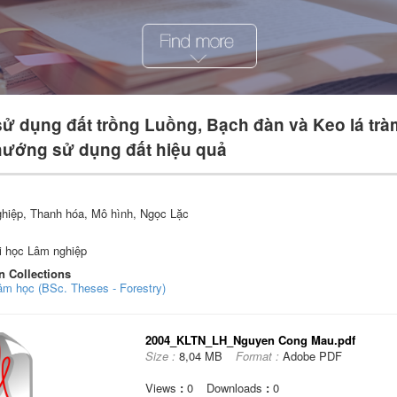
ử dụng đất trồng Luồng, Bạch đàn và Keo lá trà
hướng sử dụng đất hiệu quả
ghiệp, Thanh hóa, Mô hình, Ngọc Lặc
i học Lâm nghiệp
n Collections
âm học (BSc. Theses - Forestry)
2004_KLTN_LH_Nguyen Cong Mau.pdf
Size :
8,04 MB
Format :
Adobe PDF
Views
:
0
Downloads
:
0