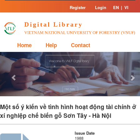
Skip
Register
Login
EN
|
VI
navigation
Home
Help
Contact
Previous
Nex
Một số ý kiến về tình hình hoạt động tài chính ở
xí nghiệp chế biến gỗ Sơn Tây - Hà Nội
Issue Date
1988