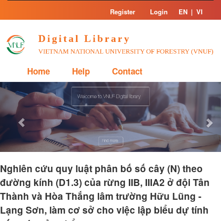
Skip
Register
Login
EN
|
VI
navigation
Home
Help
Contact
Previous
Nex
Nghiên cứu quy luật phân bố số cây (N) theo
đường kính (D1.3) của rừng IIB, IIIA2 ở đội Tân
Thành và Hòa Thắng lâm trường Hữu Lũng -
Lạng Sơn, làm cơ sở cho việc lập biểu dự tính