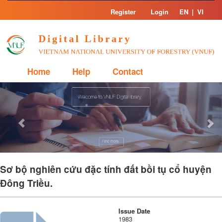
Skip
Register
Login
EN
|
VI
navigation
Home
Help
Contact
Previous
Nex
Sơ bộ nghiên cứu đặc tính đất bồi tụ cổ huyện
Đông Triều.
Issue Date
1983