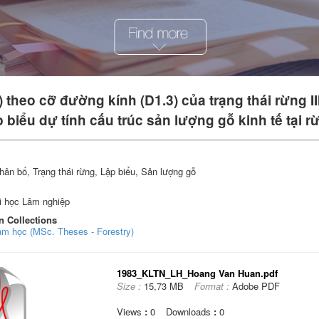
 theo cỡ đường kính (D1.3) của trạng thái rừng 
biểu dự tính cấu trúc sản lượng gỗ kinh tế tại r
hân bố, Trạng thái rừng, Lập biểu, Sản lượng gỗ
i học Lâm nghiệp
n Collections
âm học (MSc. Theses - Forestry)
1983_KLTN_LH_Hoang Van Huan.pdf
Size :
15,73 MB
Format :
Adobe PDF
Views
:
0
Downloads
:
0