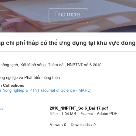
áp chi phí thấp có thể ứng dụng tại khu vực đồ
 sông rạch, Xói lở bờ sông, Thảm cát, NNPTNT số 6-2010
ng nghiệp và Phát triển nông thôn
n Collections
hí Nông nghiệp & PTNT (Journal of Science - MARD)
2010_NNPTNT_So 6_Bai 17.pdf
Size :
1,04 MB
Format :
Adobe PDF
Views
:
0
Downloads
:
0