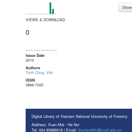
Show 
VIEWS & DOWNLOAD
0
Issue Date
2010
Authors
Trịnh Công, Vấn
ISSN
0866-7020
Digital Library of Vietnam National University of Forestry
Address: Xuan Mai - Ha Noi
Tel: 024 85886618 | Email:
thuviendhln@vnuf.edu.vn