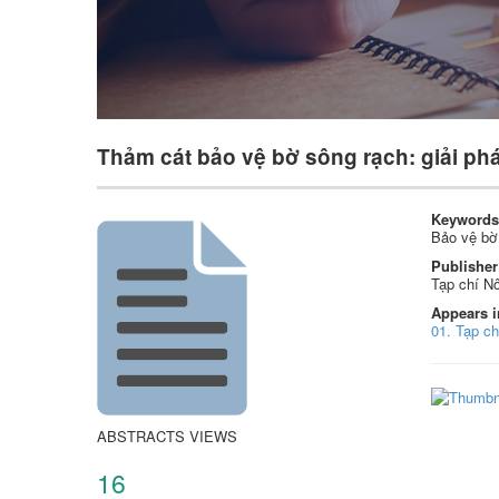
Thảm cát bảo vệ bờ sông rạch: giải ph
Keywords
Bảo vệ bờ
Publisher
Tạp chí Nô
Appears i
01. Tạp c
ABSTRACTS VIEWS
16