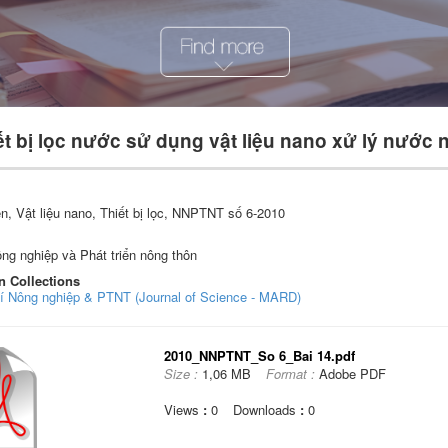
iết bị lọc nước sử dụng vật liệu nano xử lý nước
, Vật liệu nano, Thiết bị lọc, NNPTNT số 6-2010
ng nghiệp và Phát triển nông thôn
n Collections
hí Nông nghiệp & PTNT (Journal of Science - MARD)
2010_NNPTNT_So 6_Bai 14.pdf
Size :
1,06 MB
Format :
Adobe PDF
Views
:
0
Downloads
:
0