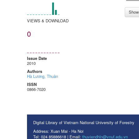
Show 
VIEWS & DOWNLOAD
0
Issue Date
2010
Authors
Hà Lương, Thuần
ISSN
0866-7020
Digital Library of Vietnam National University of Forestry
Address: Xuan Mai - Ha Noi
Tel: 024 85886618 | Email:
thuviendhln@vnuf.edu.vn