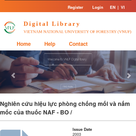
Skip
Register
Login
EN
|
VI
navigation
Home
Help
Contact
Previous
Nex
Nghiên cứu hiệu lực phòng chống mối và nấm
mốc của thuốc NAF - BO /
Issue Date
2003