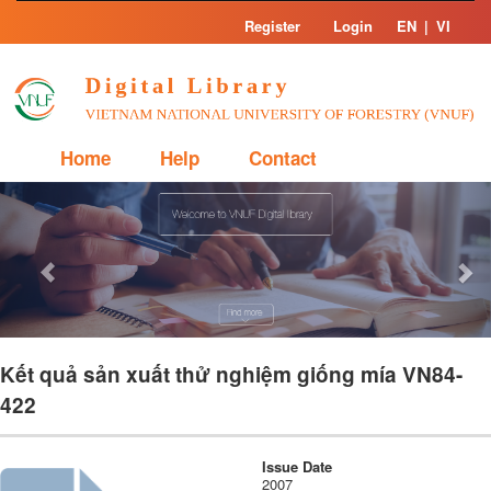
Skip
Register
Login
EN
|
VI
navigation
Home
Help
Contact
Previous
Nex
Kết quả sản xuất thử nghiệm giống mía VN84-
422
Issue Date
2007