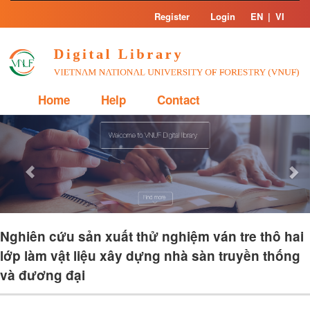
Skip
Register
Login
EN
|
VI
navigation
Home
Help
Contact
Previous
Nex
Nghiên cứu sản xuất thử nghiệm ván tre thô hai
lớp làm vật liệu xây dựng nhà sàn truyền thống
và đương đại