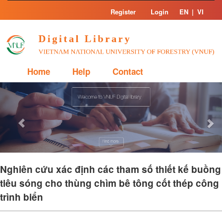
Skip
Register
Login
EN
|
VI
navigation
Home
Help
Contact
Previous
Nex
Nghiên cứu xác định các tham số thiết kế buồng
tiêu sóng cho thùng chìm bê tông cốt thép công
trình biển