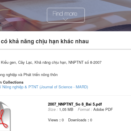
 có khả năng chịu hạn khác nhau
 Kiểu gen, Cây Lạc, Khả năng chịu hạn, NNPTNT số 8-2007
ng nghiệp và Phát triển nông thôn
n Collections
hí Nông nghiệp & PTNT (Journal of Science - MARD)
2007_NNPTNT_So 8_Bai 5.pdf
Size :
1,05 MB
Format :
Adobe PDF
Views
:
0
Downloads
:
0