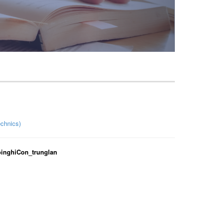
echnics)
inghiCon_trunglan