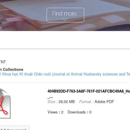
TNT
n Collections
í Khoa học Kĩ thuật Chăn nuôi (Journal of Animal Husbandry sciences and T
404B92DD-F763-3A8F-761F-021AFCBC49A8_Ho
_...
Size :
29,02 MB
Format :
Adobe PDF
Views
:
2
Downloads
:
0