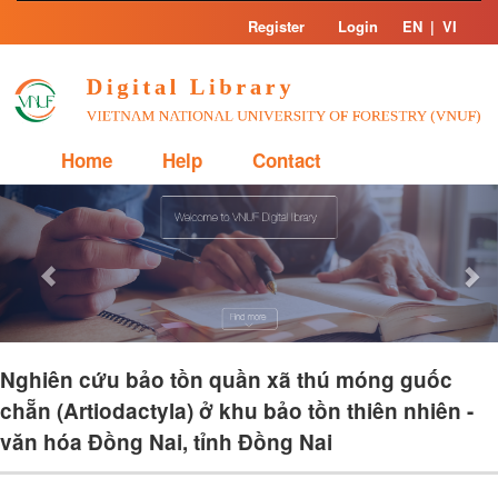
Skip
Register
Login
EN
|
VI
navigation
Home
Help
Contact
Previous
Nex
Nghiên cứu bảo tồn quần xã thú móng guốc
chẵn (Artiodactyla) ở khu bảo tồn thiên nhiên -
văn hóa Đồng Nai, tỉnh Đồng Nai