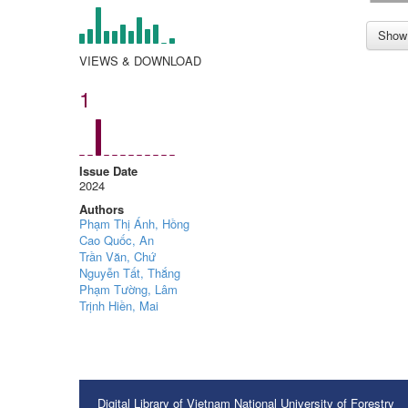
Show 
VIEWS & DOWNLOAD
1
Issue Date
2024
Authors
Phạm Thị Ánh, Hồng
Cao Quốc, An
Trần Văn, Chứ
Nguyễn Tất, Thắng
Phạm Tường, Lâm
Trịnh Hiền, Mai
Digital Library of Vietnam National University of Forestry