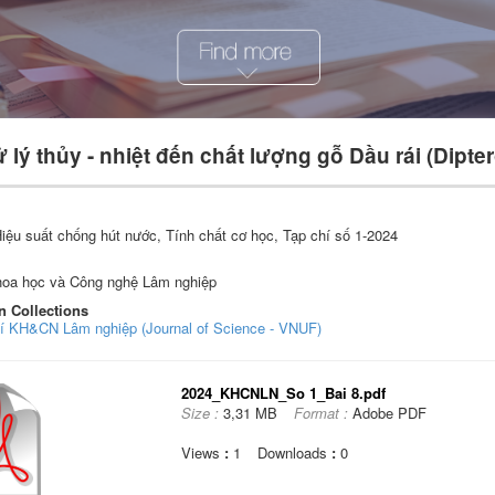
lý thủy - nhiệt đến chất lượng gỗ Dầu rái (Dipte
iệu suất chống hút nước, Tính chất cơ học, Tạp chí số 1-2024
hoa học và Công nghệ Lâm nghiệp
n Collections
hí KH&CN Lâm nghiệp (Journal of Science - VNUF)
2024_KHCNLN_So 1_Bai 8.pdf
Size :
3,31 MB
Format :
Adobe PDF
Views
:
1
Downloads
:
0