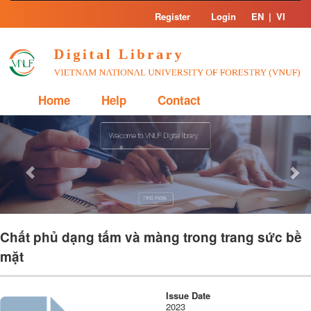
Skip
Register
Login
EN
|
VI
navigation
Home
Help
Contact
Previous
Nex
Chất phủ dạng tấm và màng trong trang sức bề
mặt
Issue Date
2023