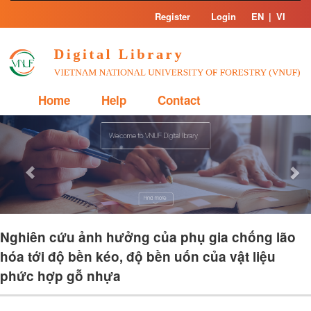
Skip
Register
Login
EN
|
VI
navigation
Home
Help
Contact
Previous
Nex
Nghiên cứu ảnh hưởng của phụ gia chống lão
hóa tới độ bền kéo, độ bền uốn của vật liệu
phức hợp gỗ nhựa